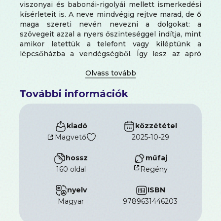
viszonyai és babonái-rigolyái mellett ismerkedési
kísérleteit is. A neve mindvégig rejtve marad, de ő
maga szereti nevén nevezni a dolgokat: a
szövegeit azzal a nyers őszinteséggel indítja, mint
amikor letettük a telefont vagy kiléptünk a
lépcsőházba a vendégségből. Így lesz az apró
jelenetekből, mozaikszerűen kibomló regény az Y
generáció késleltetett felnövésének, szaggatott
életkezdésének a színesen megírt története. Egy,
További információk
a maga módján boldogulni próbáló família és egy
új család születésének kettősportréja, ahol olykor
a ki nem mondott szavak lesznek a fontosabbak.
Az érintések helyett azok hiánya. Az elbeszélő
kiadó
közzététel
öniróniája is következetes: felszabadító humorral
Magvető
2025-10-29
szemlélteti a fiatal felnőttlét és a kismamaság
felemás élethelyzeteit. Bridget Jones a négyes-
hossz
műfaj
hatoson. Helyet kér magának a kortárs prózában.
160 oldal
Regény
nyelv
ISBN
magyar
9789631446203