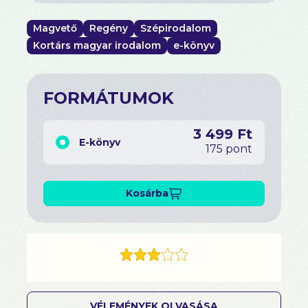
Magvető
Regény
Szépirodalom
Kortárs magyar irodalom
e-könyv
FORMÁTUMOK
3 499 Ft
E-könyv
175 pont
Kosárba
VÉLEMÉNYEK OLVASÁSA