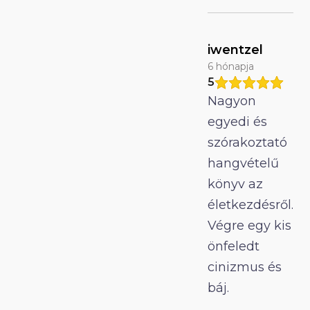
iwentzel
6 hónapja
5
Nagyon
egyedi és
szórakoztató
hangvételű
könyv az
életkezdésről.
Végre egy kis
önfeledt
cinizmus és
báj.