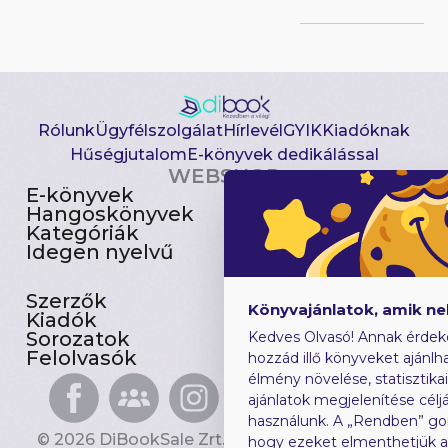
Rólunk
Ügyfélszolgálat
Hírlevél
GYIK
Kiadóknak
Hűségjutalom
E-könyvek dedikálással
WEBSHOP
E-könyvek
Csomagajánlatok
Hangoskönyvek
Akciósak
Kategóriák
Előjegyezhetők
Idegen nyelvű
Újdonságok
Szerzők
Gyerekkönyvek
Könyvajánlatok, amik n
Kiadók
Heti toplista
Sorozatok
Ajándékutalvány
Kedves Olvasó! Annak érdek
Felolvasók
Blog
hozzád illő könyveket ajánlha
élmény növelése, statisztika
ajánlatok megjelenítése céljá
használunk. A „Rendben” go
© 2026 DiBookSale Zrt. Minden jog fenntartva.
hogy ezeket elmenthetjük 