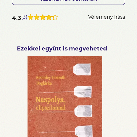
4.3
(
3
)
Vélemény írása
Ezekkel együtt is megveheted