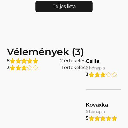
Teljes lista
Vélemények (3)
5
2 értékelés
Csilla
3
1 értékelés
2 hónapja
3
Kovaxka
6 hónapja
5