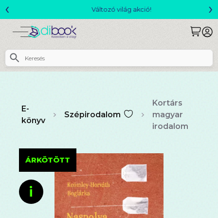
‹
›
Változó világ akció!
Kortárs
E-
Szépirodalom
magyar
könyv
irodalom
ÁRKÖTÖTT
i