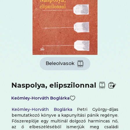
Beleolvasok
Naspolya, elipszilonnal
Keömley-Horváth Boglárka
Keömley-Horváth Boglárka
Petri György-díjas
bemutatkozó könyve a kapunyitási pánik regénye.
Főszereplője egy multinál dolgozó harmincas nő,
az ő elbeszéléséből ismerjük meg családi