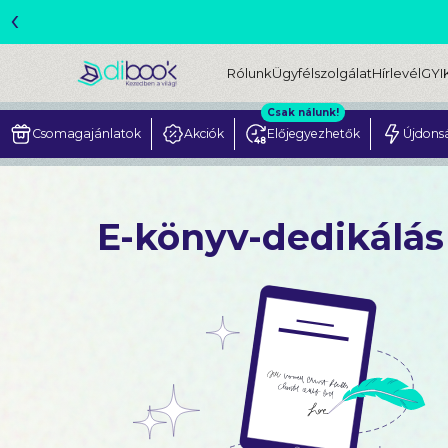
‹
ME
Rólunk
Ügyfélszolgálat
Hírlevél
GYI
Csak nálunk!
Csomagajánlatok
Akciók
Előjegyezhetők
Újdons
E-könyv-dedikálás