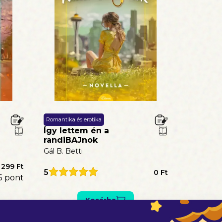
Romantika és erotika
Így lettem én a
randiBAJnok
Gál B. Betti
 299 Ft
5
0 Ft
5
pont
Kosárba