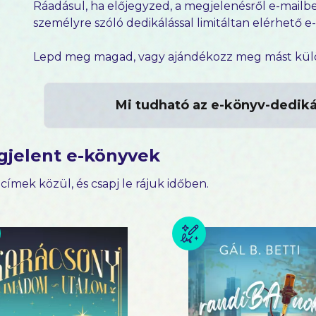
Ráadásul, ha előjegyzed, a megjelenésről e-mailbe
személyre szóló dedikálással limitáltan elérhető 
Lepd meg magad, vagy ajándékozz meg mást külön
Mi tudható az e-könyv-dediká
gjelent e-könyvek
ő címek közül, és csapj le rájuk időben.