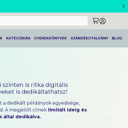
›
ETLEK
K
KATEGÓRIÁK
GYEREKKÖNYVEK
AJÁNDÉKUTALVÁNY
BLOG
zinten is ritka digitális
ket is dedikáltathatsz!
t a dedikált példányok egyedisége,
. A megjelölt címek
limitált ideig és
 által dedikálva.