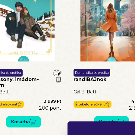
ka és erotika
Romantika és erotika
csony, imádom-
randiBAJnok
om
Betti
Gál B. Betti
3 999 Ft
4
d elsőként
Értékeld elsőként
200
pont
21
Kosárba
Kosárba