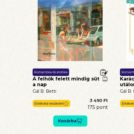
Romantika és erotika
Romanti
A felhők felett mindig süt
Kará
a nap
utál
Gál B. Betti
Gál B. 
3 490 Ft
Értékeld elsőként
Értékel
175
pont
Kosárba