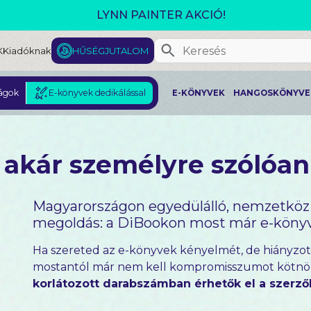
GJELENT! L. J. SHEN: LEGVADABB ÁLMAIMBAN SZER
K
Kiadóknak
HŰSÉGJUTALOM
ágok
E-könyvek dedikálással
E-KÖNYVEK
HANGOSKÖNYVE
 akár személyre szólóan
Magyarországon egyedülálló, nemzetközi s
megoldás: a DiBookon most már e-könyve
Ha szereted az e-könyvek kényelmét, de hiányzot
mostantól már nem kell kompromisszumot kötnöd
korlátozott darabszámban érhetők el a szerzők