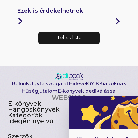
Ezek is érdekelhetnek
Teljes lista
Rólunk
Ügyfélszolgálat
Hírlevél
GYIK
Kiadóknak
Hűségjutalom
E-könyvek dedikálással
WEBSHOP
E-könyvek
Csomagajánlatok
Hangoskönyvek
Akciósak
Kategóriák
Előjegyezhetők
Idegen nyelvű
Újdonságok
Szerzők
Gyerekkönyvek