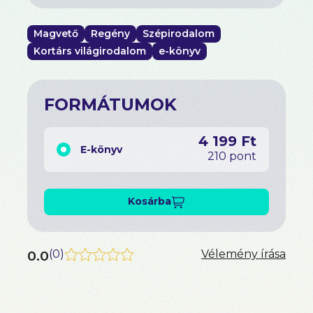
Magvető
Regény
Szépirodalom
Kortárs világirodalom
e-könyv
FORMÁTUMOK
4 199 Ft
E-könyv
210 pont
Kosárba
0.0
(
0
)
Vélemény írása