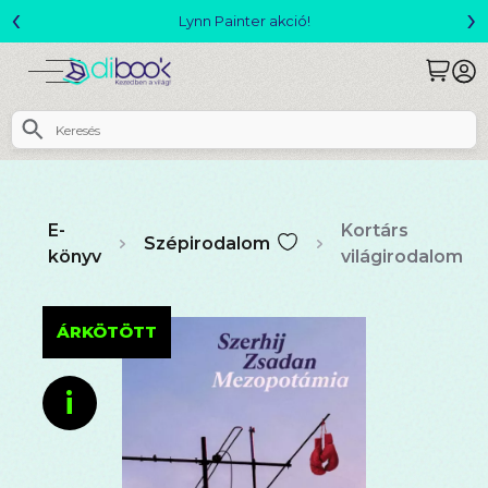
‹
›
Megjelent! L. J. Shen: Legvadabb álmaimban szeretlek
E-
Kortárs
Szépirodalom
könyv
világirodalom
ÁRKÖTÖTT
i