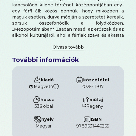
kapcsolódó kilenc történet középpontjában egy-
egy férfi áll: közös bennük, hogy miközben a
maguk esetlen, durva módján a szeretetet keresik,
sorsuk összefonódik a folyóközben,
,,Mezopotámiában". Zsadan mesél az erőszak és az
alkohol kultúrájáról, ahol a férfiak szava és akarata
dönt, bemutatja, hogyan küzdenek a
legkülönfélébb hátterű hősei a sorsuk ellen, és
finom iróniával rajzolja meg a fordulat előtti
További információk
Ukrajna sajátos tablóját. Elbeszéléseit egy harminc
versből álló ciklus árnyalja a kötet végén.
A Mezopotámia temetések és esküvők,
kocsmázások és a nyers testiség lírai, groteszk,
kiadó
közzététel
humoros és megrázó gyűjteménye, a modern
Magvető
2025-11-07
Babilon krónikája, a posztszovjet Ukrajna
elveszett nemzedékének portréja.
hossz
műfaj
336 oldal
Regény
nyelv
ISBN
magyar
9789631446265