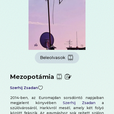
Beleolvasok
Mezopotámia
Szerhij Zsadan
2014-ben, az Euromajdan sorsdöntő napjaiban
megjelent könyvében
Szerhij Zsadan
a
szülővárosáról, Harkivról mesél, amely két folyó
között fekszik. Az egymáshoz sok rejtett szálon