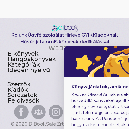
Rólunk
Ügyfélszolgálat
Hírlevél
GYIK
Kiadóknak
Hűségjutalom
E-könyvek dedikálással
WEBSHOP
E-könyvek
Csomagajánlatok
Hangoskönyvek
Akciósak
Kategóriák
Előjegyezhetők
Idegen nyelvű
Újdonságok
Szerzők
Gyerekkönyvek
Könyvajánlatok, amik n
Kiadók
Heti toplista
Sorozatok
Ajándékutalvány
Kedves Olvasó! Annak érdek
Felolvasók
Blog
hozzád illő könyveket ajánlha
élmény növelése, statisztika
ajánlatok megjelenítése céljá
használunk. A „Rendben” go
© 2026 DiBookSale Zrt. Minden jog fenntartva.
hogy ezeket elmenthetjük 