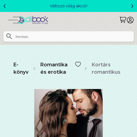
‹
›
Változó világ akció!
E-
Romantika
Kortárs
könyv
és erotika
romantikus