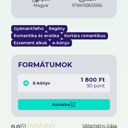
Olyan igazán „Kingás”!
magyar
9786155833656
(N. Fülöp Beáta író)
Gyémántfelhő
Regény
Romantika és erotika
Kortárs romantikus
Eszement alkuk
e-könyv
FORMÁTUMOK
1 800 Ft
E-könyv
90 pont
Kosárba
0.0
(
0
)
Vélemény írása