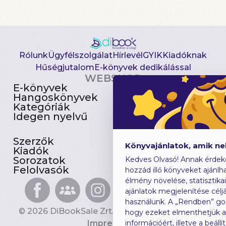
Rólunk
Ügyfélszolgálat
Hírlevél
GYIK
Kiadóknak
Hűségjutalom
E-könyvek dedikálással
WEBSHOP
E-könyvek
Csomagajánlatok
Hangoskönyvek
Akciósak
Kategóriák
Előjegyezhetők
Idegen nyelvű
Újdonságok
Szerzők
Gyerekkönyvek
Könyvajánlatok, amik n
Kiadók
Heti toplista
Sorozatok
Ajándékutalvány
Kedves Olvasó! Annak érdek
Felolvasók
Blog
hozzád illő könyveket ajánlha
élmény növelése, statisztika
ajánlatok megjelenítése céljá
használunk. A „Rendben” go
© 2026 DiBookSale Zrt. Minden jog fenntartva.
hogy ezeket elmenthetjük 
Impresszum
információért, illetve a beál