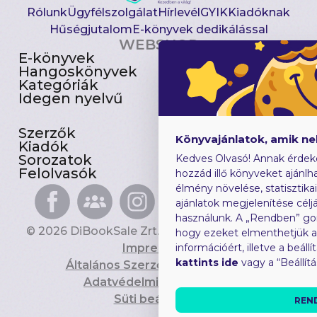
Rólunk
Ügyfélszolgálat
Hírlevél
GYIK
Kiadóknak
Hűségjutalom
E-könyvek dedikálással
WEBSHOP
E-könyvek
Csomagajánlatok
Hangoskönyvek
Akciósak
Kategóriák
Előjegyezhetők
Idegen nyelvű
Újdonságok
Szerzők
Gyerekkönyvek
Könyvajánlatok, amik n
Kiadók
Heti toplista
Sorozatok
Ajándékutalvány
Kedves Olvasó! Annak érdek
Felolvasók
Blog
hozzád illő könyveket ajánlha
élmény növelése, statisztika
ajánlatok megjelenítése céljá
használunk. A „Rendben” go
© 2026 DiBookSale Zrt. Minden jog fenntartva.
hogy ezeket elmenthetjük 
Impresszum
információért, illetve a beál
kattints ide
vagy a “Beállít
Általános Szerződési Feltételek
Adatvédelmi Tájékoztató
Süti beállítások
REN