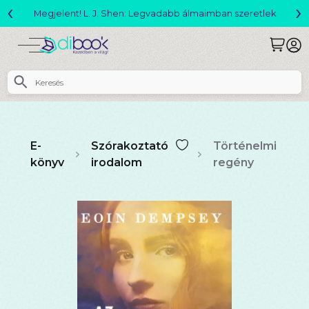
‹
›
Változó világ akció!
E-
Szórakoztató
Történelmi
könyv
irodalom
regény