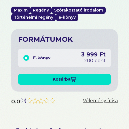
veszélyt maga az ember jelenti.
Maxim
Regény
Szórakoztató irodalom
Történelmi regény
e-könyv
FORMÁTUMOK
3 999 Ft
E-könyv
200 pont
Kosárba
0.0
(
0
)
Vélemény írása