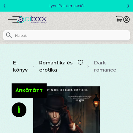
‹
›
Megjelent! L. J. Shen: Legvadabb álmaimban szeretlek
E-
Romantika és
Dark
könyv
erotika
romance
ÁRKÖTÖTT
i