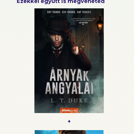
Ezekkel együtt is megveheted
+