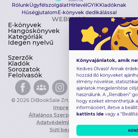
Rólunk
Ügyfélszolgálat
Hírlevél
GYIK
Kiadóknak
Hűségjutalom
E-könyvek dedikálással
WEBSHOP
E-könyvek
Csomagajánlatok
Hangoskönyvek
Akciósak
Kategóriák
Előjegyezhetők
Idegen nyelvű
Újdonságok
Szerzők
Gyerekkönyvek
Könyvajánlatok, amik n
Kiadók
Heti toplista
Sorozatok
Ajándékutalvány
Kedves Olvasó! Annak érdek
Felolvasók
Blog
hozzád illő könyveket ajánlha
élmény növelése, statisztika
ajánlatok megjelenítése céljá
használunk. A „Rendben” go
© 2026 DiBookSale Zrt. Minden jog fenntartva.
hogy ezeket elmenthetjük 
Impresszum
információért, illetve a beál
kattints ide
vagy a “Beállít
Általános Szerződési Feltételek
Adatvédelmi Tájékoztató
Süti beállítások
REN