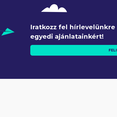
Iratkozz fel hírlevelünkr
egyedi ajánlatainkért!
FEL