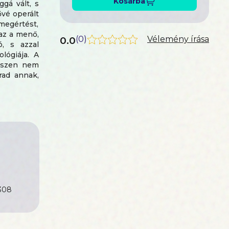
Kosárba
ggá vált, s
ővé operált
 megértést,
az a menő,
0.0
(
0
)
Vélemény írása
ó, s azzal
lógiája. A
hiszen nem
rad annak,
nzervatív
308