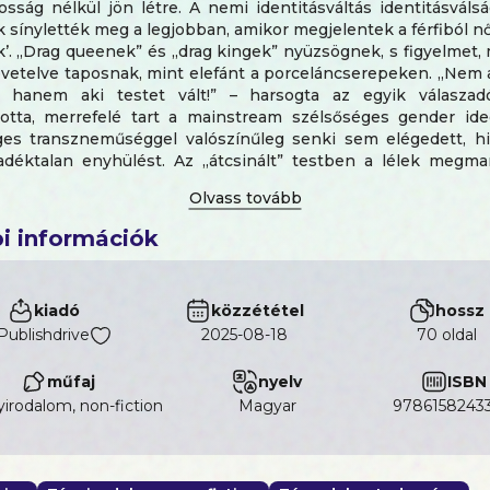
ság nélkül jön létre. A nemi identitásváltás identitásválsá
k sínylették meg a legjobban, amikor megjelentek a férfiból n
’. „Drag queenek” és „drag kingek” nyüzsögnek, s figyelmet,
övetelve taposnak, mint elefánt a porceláncserepeken. „Nem 
, hanem aki testet vált!” – harsogta az egyik válaszad
totta, merrefelé tart a mainstream szélsőséges gender ideo
es transzneműséggel valószínűleg senki sem elégedett, 
adéktalan enyhülést. Az „átcsinált” testben a lélek megma
zületett. Hatások, vélemények az LMBT+ jelenségről ko
al.
i információk
kiadó
közzététel
hossz
Publishdrive
2025-08-18
70 oldal
műfaj
nyelv
ISBN
irodalom, non-fiction
magyar
9786158243