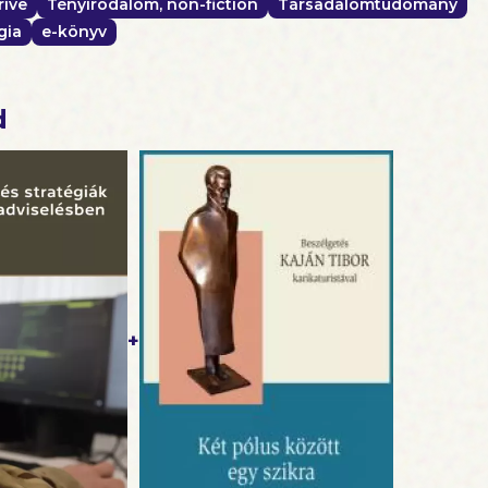
rive
Tényirodalom, non-fiction
Társadalomtudomány
gia
e-könyv
d
+