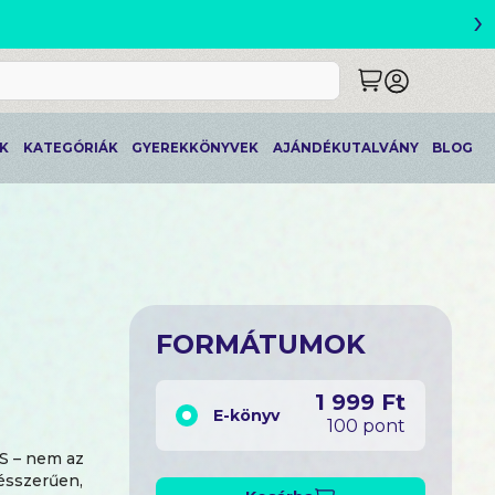
›
ETLEK
K
KATEGÓRIÁK
GYEREKKÖNYVEK
AJÁNDÉKUTALVÁNY
BLOG
FORMÁTUMOK
1 999 Ft
E-könyv
100 pont
S – nem az
ésszerűen,