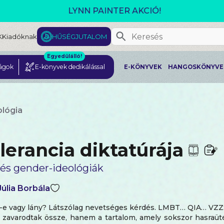
GJELENT! L. J. SHEN: LEGVADABB ÁLMAIMBAN SZER
K
Kiadóknak
HŰSÉGJUTALOM
Egyedülálló!
ágok
E-könyvek dedikálással
E-KÖNYVEK
HANGOSKÖNYVE
ológia
lerancia diktatúrája
 és gender-ideológiák
úlia Borbála
k-e vagy lány? Látszólag nevetséges kérdés. LMBT… QIA… VZZ
 zavarodtak össze, hanem a tartalom, amely sokszor hasraüt