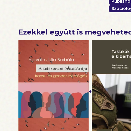
Publishd
Szocioló
Ezekkel együtt is megvehete
+