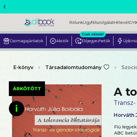
‹
ME
Rólunk
Ügyfélszolgálat
Hírlevél
GYI
Csak nálunk!
Csomagajánlatok
Akciók
Előjegyezhetők
Újdons
E-könyv
Társadalomtudomány
Szoci
A to
ÁRKÖTÖTT
Transz-
i
Horváth J
Fiú legye
ABC betűi