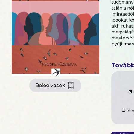
tudományos
talán a nő
’mintaadók
jogokat k
aki ruhát
megvilágí
mesterség
nyújt mar
aminek s
nézőpontt
Tovább
Beleolvasok
Tény