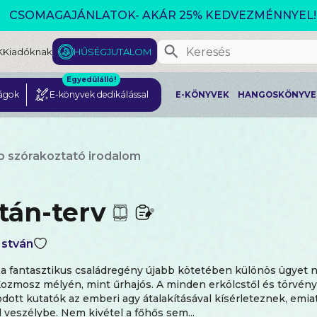
CSOMAGAJÁNLATOK- AKÁR 25% KEDVEZMÉNNYEL!
K
Kiadóknak
HŰSÉGJUTALOM
Egyedülálló!
ágok
E-könyvek dedikálással
E-KÖNYVEK
HANGOSKÖNYVE
b szórakoztató irodalom
tán-terv
stván
 a fantasztikus családregény újabb kötetében különös ügyet
Kozmosz mélyén, mint űrhajós. A minden erkölcstől és törvény
dott kutatók az emberi agy átalakításával kísérleteznek, emia
l veszélybe. Nem kivétel a főhős sem...