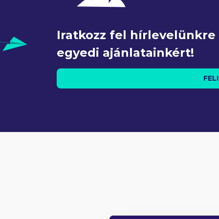
Iratkozz fel hírlevelünkr
egyedi ajánlatainkért!
FEL