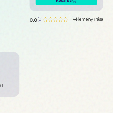
Kosárba
0.0
(
0
)
Vélemény írása
31