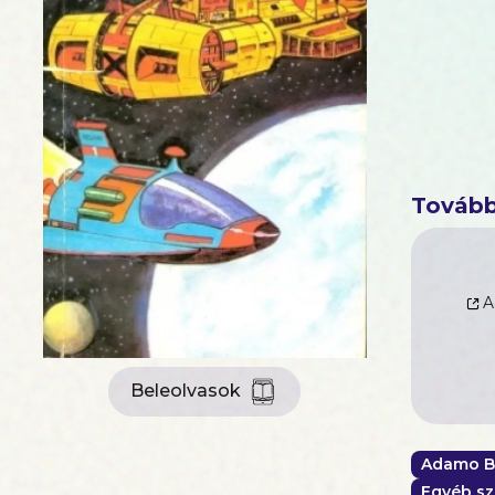
Tovább
A
Beleolvasok
Adamo B
Egyéb sz