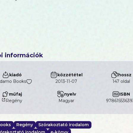
i információk
kiadó
közzététel
hossz
damo Books
2013-11-07
147 oldal
műfaj
nyelv
ISBN
Regény
magyar
97861553639
ooks
Regény
Szórakoztató irodalom
órakoztató irodalom
e-könyv