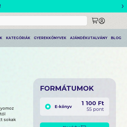
›
!
K
KATEGÓRIÁK
GYEREKKÖNYVEK
AJÁNDÉKUTALVÁNY
BLOG
FORMÁTUMOK
1 100 Ft
E-könyv
 nyomoz
55 pont
től
tt sokak