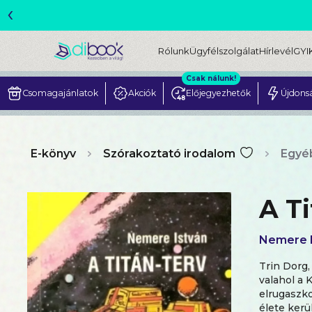
‹
Rólunk
Ügyfélszolgálat
Hírlevél
GYI
Csak nálunk!
Csomagajánlatok
Akciók
Előjegyezhetők
Újdons
E-könyv
Szórakoztató irodalom
Egyé
A Ti
Nemere I
Trin Dorg,
valahol a 
elrugaszko
élete kerü