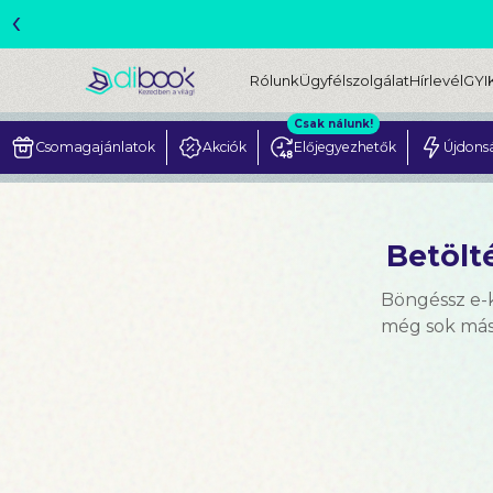
‹
ME
Rólunk
Ügyfélszolgálat
Hírlevél
GYI
Csak nálunk!
Csomagajánlatok
Akciók
Előjegyezhetők
Újdons
Betölté
Böngéssz e-k
még sok más