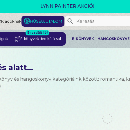
GJELENT! L. J. SHEN: LEGVADABB ÁLMAIMBAN SZER
K
Kiadóknak
HŰSÉGJUTALOM
Egyedülálló!
ágok
E-könyvek dedikálással
E-KÖNYVEK
HANGOSKÖNYVE
s alatt...
önyv és hangoskönyv kategóriáink között: romantika, krimi
!