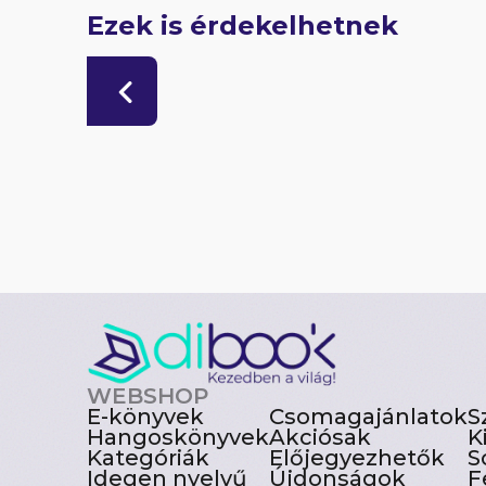
Ezek is érdekelhetnek
WEBSHOP
E-könyvek
Csomagajánlatok
S
Hangoskönyvek
Akciósak
K
Kategóriák
Előjegyezhetők
S
Idegen nyelvű
Újdonságok
F