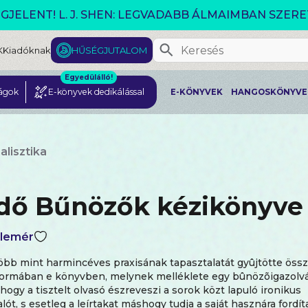
GJELENT! L. J. SHEN: LEGVADABB ÁLMAIMBAN SZER
K
Kiadóknak
HŰSÉGJUTALOM
Egyedülálló!
ágok
E-könyvek dedikálással
E-KÖNYVEK
HANGOSKÖNYVE
alisztika
dő Bűnözők kézikönyve
Elemér
öbb mint harmincéves praxisának tapasztalatát gyûjtötte öss
ormában e könyvben, melynek melléklete egy bûnözõigazolvá
hogy a tisztelt olvasó észreveszi a sorok közt lapuló ironikus
ót, s esetleg a leírtakat máshogy tudja a saját hasznára fordíta