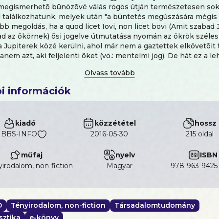
megismerhetõ bûnözõvé válás rögös útján természetesen so
 találkozhatunk, melyek után "a büntetés megúszására mégis 
bb megoldás, ha a quod licet Iovi, non licet bovi (Amit szabad 
 az ökörnek) õsi jogelve útmutatása nyomán az ökrök széles
a Jupiterek közé kerülni, ahol már nem a gaztettek elkövetõit 
anem azt, aki feljelenti õket (vö.: mentelmi jog). De hát ez a l
gyon-nagyon keveseknek adatik csak meg… Dr.
Magyar Elemé
ségi karriert hagyott ott politikai okokból, majd hamarosan e
ûnt fel, a szamizdat Beszélõben is publikált. Mindezeket azo
i információk
bõl tudhatjuk meg, amelyeket az akkori belügyminiszter, Horv
 BM ORFK valamennyi szakszolgálatának vezetõi a III/3 is kész
 A könyvhöz az elõszót Szikinger István ügyvéd, alkotmány-jog
kiadó
közzététel
hossz
a.
BBS-INFO
2016-05-30
215 oldal
műfaj
nyelv
ISBN
irodalom, non-fiction
magyar
978-963-9425
O
Tényirodalom, non-fiction
Társadalomtudomány
sztika
e-könyv