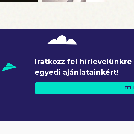
Iratkozz fel hírlevelünkr
egyedi ajánlatainkért!
FEL