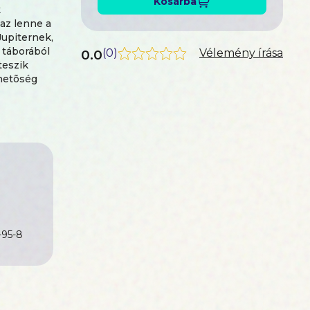
Kosárba
k
az lenne a
Jupiternek,
 táborából
0.0
(
0
)
Vélemény írása
teszik
ehetõség
r
1987-
llenzéki
kból a
áth István
ített a
ász,
-95-8