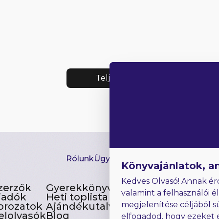
Teljes lista
Rólunk
Ügyfélszolgálat
Hírlevél
GYIK
Ki
Könyvajánlatok, a
Kedves Olvasó! Annak ér
zerzők
Gyerekkönyvek
valamint a felhasználói é
iadók
Heti toplista
megjelenítése céljából s
orozatok
Ajándékutalvány
elolvasók
Blog
elfogadod, hogy ezeket 