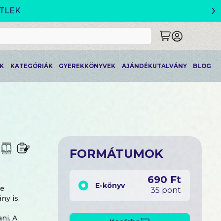
›
ETLEK
K
KATEGÓRIÁK
GYEREKKÖNYVEK
AJÁNDÉKUTALVÁNY
BLOG
FORMÁTUMOK
690 Ft
E-könyv
ze
35 pont
ny is.
ni. A