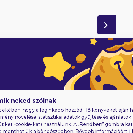
adóknak
Hűségjutalom
E-könyvek dedikálással
mik neked szólnak
dekében, hogy a leginkább hozzád illő könyveket ajánlh
lmény növelése, statisztikai adatok gyűjtése és ajánlatok
ütiket (cookie-kat) használunk. A „Rendben” gombra kat
elmenthetjük a böngésződben. Bővebb információért, ill