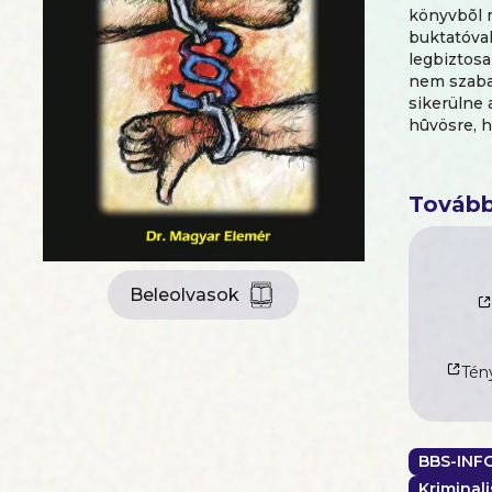
könyvbõl 
buktatóval
legbiztosa
nem szabad
sikerülne 
hûvösre, h
mindig na
ben ügyész
körökben t
Tovább
jelentések
kérésére a
szerzõrõl.
jogvédõ írt
Beleolvasok
Tény
BBS-INF
Kriminali