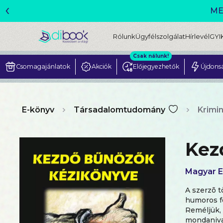
‹
ME
Rólunk
Ügyfélszolgálat
Hírlevél
GYI
Csak nálunk!
Csomagajánlatok
Akciók
Előjegyezhetők
Újdons
E-könyv
Társadalomtudomány
Krimin
Kez
Magyar 
A szerzõ t
humoros f
Reméljük, 
mondanival