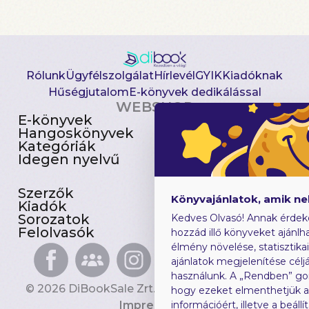
Rólunk
Ügyfélszolgálat
Hírlevél
GYIK
Kiadóknak
Hűségjutalom
E-könyvek dedikálással
WEBSHOP
E-könyvek
Csomagajánlatok
Hangoskönyvek
Akciósak
Kategóriák
Előjegyezhetők
Idegen nyelvű
Újdonságok
Szerzők
Gyerekkönyvek
Könyvajánlatok, amik n
Kiadók
Heti toplista
Sorozatok
Ajándékutalvány
Kedves Olvasó! Annak érdek
Felolvasók
Blog
hozzád illő könyveket ajánlha
élmény növelése, statisztika
ajánlatok megjelenítése céljá
használunk. A „Rendben” go
© 2026 DiBookSale Zrt. Minden jog fenntartva.
hogy ezeket elmenthetjük 
Impresszum
információért, illetve a beál