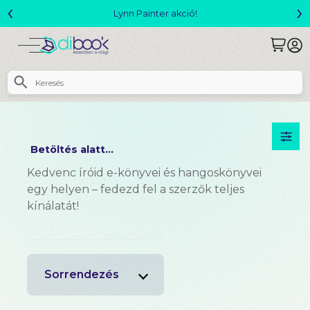
‹
›
Megjelent! L. J. Shen: Legvadabb álma
Betöltés alatt...
Kedvenc íróid e-könyvei és hangoskönyvei
egy helyen – fedezd fel a szerzők teljes
kínálatát!
Sorrendezés