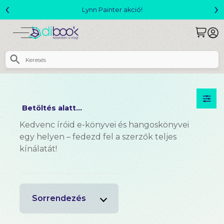
‹
›
Lynn Painter akció!
Betöltés alatt...
Kedvenc íróid e-könyvei és hangoskönyvei
egy helyen – fedezd fel a szerzők teljes
kínálatát!
Sorrendezés