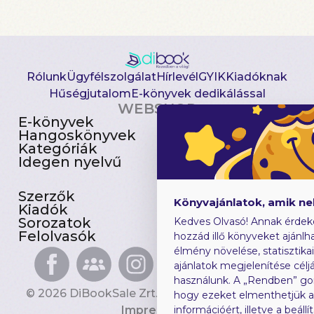
Rólunk
Ügyfélszolgálat
Hírlevél
GYIK
Kiadóknak
Hűségjutalom
E-könyvek dedikálással
WEBSHOP
E-könyvek
Csomagajánlatok
Hangoskönyvek
Akciósak
Kategóriák
Előjegyezhetők
Idegen nyelvű
Újdonságok
Szerzők
Gyerekkönyvek
Könyvajánlatok, amik n
Kiadók
Heti toplista
Sorozatok
Ajándékutalvány
Kedves Olvasó! Annak érdek
Felolvasók
Blog
hozzád illő könyveket ajánlha
élmény növelése, statisztika
ajánlatok megjelenítése céljá
használunk. A „Rendben” go
© 2026 DiBookSale Zrt. Minden jog fenntartva.
hogy ezeket elmenthetjük 
Impresszum
információért, illetve a beál