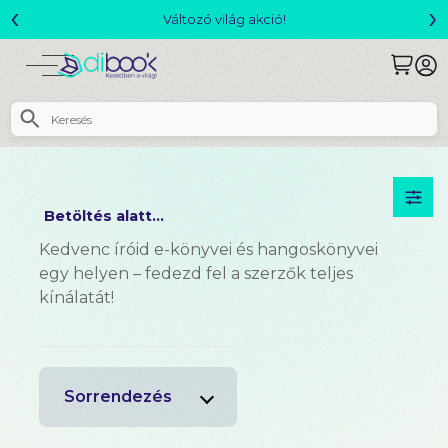
‹
›
Csomagajánlatok- Akár 25% kedvezménnyel!
Betöltés alatt...
Kedvenc íróid e-könyvei és hangoskönyvei
egy helyen – fedezd fel a szerzők teljes
kínálatát!
Sorrendezés