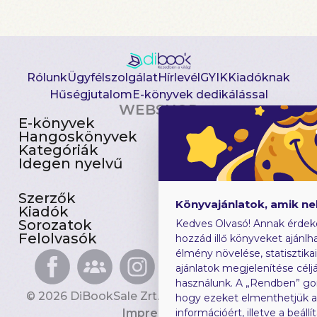
Rólunk
Ügyfélszolgálat
Hírlevél
GYIK
Kiadóknak
Hűségjutalom
E-könyvek dedikálással
WEBSHOP
E-könyvek
Csomagajánlatok
Hangoskönyvek
Akciósak
Kategóriák
Előjegyezhetők
Idegen nyelvű
Újdonságok
Szerzők
Gyerekkönyvek
Könyvajánlatok, amik n
Kiadók
Heti toplista
Sorozatok
Ajándékutalvány
Kedves Olvasó! Annak érdek
Felolvasók
Blog
hozzád illő könyveket ajánlha
élmény növelése, statisztika
ajánlatok megjelenítése céljá
használunk. A „Rendben” go
© 2026 DiBookSale Zrt. Minden jog fenntartva.
hogy ezeket elmenthetjük 
Impresszum
információért, illetve a beál