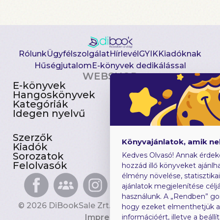
Rólunk
Ügyfélszolgálat
Hírlevél
GYIK
Kiadóknak
Hűségjutalom
E-könyvek dedikálással
WEBSHOP
E-könyvek
Csomagajánlatok
Hangoskönyvek
Akciósak
Kategóriák
Előjegyezhetők
Idegen nyelvű
Újdonságok
Szerzők
Gyerekkönyvek
Könyvajánlatok, amik n
Kiadók
Heti toplista
Sorozatok
Ajándékutalvány
Kedves Olvasó! Annak érdek
Felolvasók
Blog
hozzád illő könyveket ajánlha
élmény növelése, statisztika
ajánlatok megjelenítése céljá
használunk. A „Rendben” go
© 2026 DiBookSale Zrt. Minden jog fenntartva.
hogy ezeket elmenthetjük 
Impresszum
információért, illetve a beál