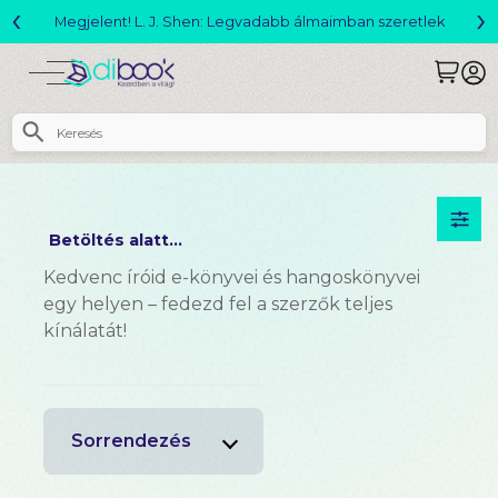
‹
›
 Legvadabb álmaimban szeretlek
Válto
Betöltés alatt...
Kedvenc íróid e-könyvei és hangoskönyvei
egy helyen – fedezd fel a szerzők teljes
kínálatát!
Sorrendezés