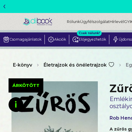
‹
Rólunk
Ügyfélszolgálat
Hírlevél
GYI
Csak nálunk!
Csomagajánlatok
Akciók
Előjegyezhetők
Újdons
E-könyv
Életrajzok és önéletrajzok
Eg
Zűr
ÁRKÖTÖTT
Emlékir
i
osztály
Rob Hen
A zűrös g