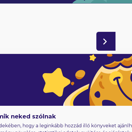
adóknak
Hűségjutalom
E-könyvek dedikálással
mik neked szólnak
dekében, hogy a leginkább hozzád illő könyveket ajánlh