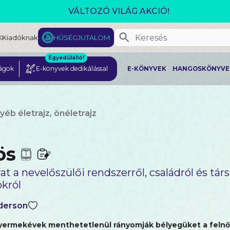
CSOMAGAJÁNLATOK- AKÁR 25% KEDVEZMÉNNYEL!
K
Kiadóknak
HŰSÉGJUTALOM
Egyedülálló!
ágok
E-könyvek dedikálással
E-KÖNYVEK
HANGOSKÖNYVE
yéb életrajz, önéletrajz
ös
at a nevelőszülői rendszerről, családról és tár
okról
derson
yermekévek menthetetlenül rányomják bélyegüket a felnő