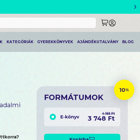
›
!
K
KATEGÓRIÁK
GYEREKKÖNYVEK
AJÁNDÉKUTALVÁNY
BLOG
10
%
FORMÁTUMOK
sadalmi
4 165 Ft
E-könyv
3 748 Ft
ttkorra?
Kosárba