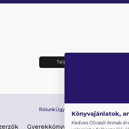
Teljes lista
Rólunk
Ügyfélszolgálat
Hírlevél
GYIK
Ki
Könyvajánlatok, a
Kedves Olvasó! Annak ér
zerzők
Gyerekkönyvek