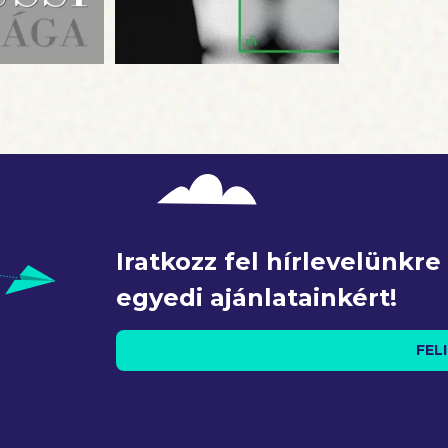
Iratkozz fel hírlevelünkr
egyedi ajánlatainkért!
FEL