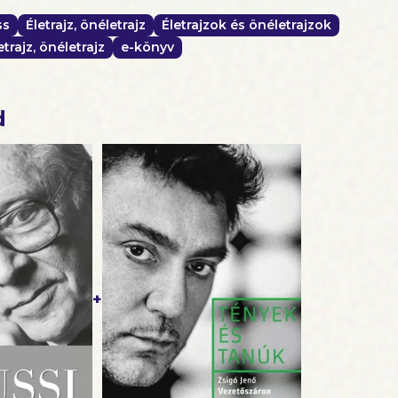
ss
Életrajz, önéletrajz
Életrajzok és önéletrajzok
trajz, önéletrajz
e-könyv
d
+