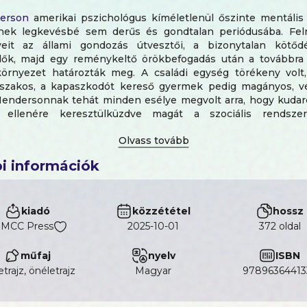
erson
amerikai pszichológus kíméletlenül őszinte mentális 
ének legkevésbé sem derűs és gondtalan periódusába. Fe
eit az állami gondozás útvesztői, a bizonytalan kötőd
lők, majd egy reménykeltő örökbefogadás után a továbbra i
 környezet határozták meg. A családi egység törékeny volt,
szakos, a kapaszkodót kereső gyermek pedig magányos, v
Hendersonnak tehát minden esélye megvolt arra, hogy kudarco
 ellenére keresztülküzdve magát a szociális rendszer
mekre jutott be, mint a Yale vagy a cambridge-i.
egrangosabb oktatási intézményeiben megtapasztalta az el
i információk
olkodásmódját. Szembesült vele, hogy a gazdagság és 
os szimbólumai – mint a drága órák vagy autók – másodlagos
et olyan „luxushiedelmek” foglalták el, mint a család h
 relativizálása vagy a drogok dekriminalizálása. Henderson rávi
kiadó
közzététel
hossz
a „progresszív” nézetek hangoztatása a gazdagabbak számára 
MCC Press
2025-10-01
372 oldal
 ad, addig a kevésbé tehetős rétegeknek már komoly károkat 
műfaj
nyelv
ISBN
emcsak egy felkavaró történet identitáskeresésről, kitörési
etrajz, önéletrajz
magyar
97896364413
, de egyúttal a modern társadalom éles kritikája is.