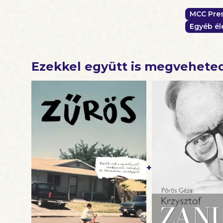
MCC Pre
Egyéb éle
Ezekkel együtt is megvehete
+