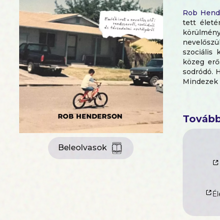
Rob Hend
tett élet
körülmény
nevelőszü
szociális
közeg erő
sodródó. 
Mindezek
elitegyete
A világ l
Tovább
más gond
hagyomány
és helyük
Beleolvasok
szerepének
hogy míg 
presztízst
A
Zűrös
n
Él
kitartásról