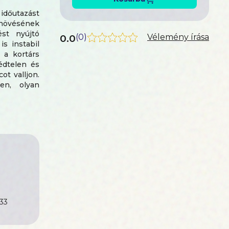
időutazást
lnövésének
ést nyújtó
0.0
(
0
)
Vélemény írása
s instabil
 a kortárs
édtelen és
t valljon.
en, olyan
it merőben
a státusz
sá váltak,
agyományos
lágít arra,
társadalmi
okoz.
 vágyról és
33