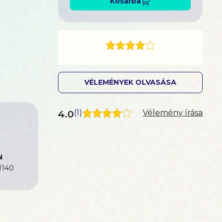
Kosárba
VÉLEMÉNYEK OLVASÁSA
4.0
(
1
)
Vélemény írása
N
1140