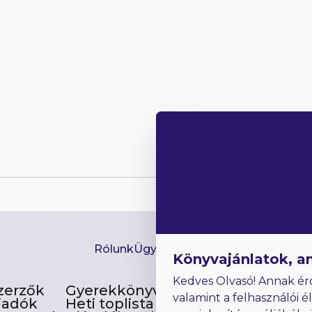
Rólunk
Ügyfélszolgálat
Hírlevél
GYIK
Ki
Könyvajánlatok, a
Kedves Olvasó! Annak ér
zerzők
Gyerekkönyvek
valamint a felhasználói é
iadók
Heti toplista