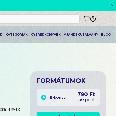
›
!
K
KATEGÓRIÁK
GYEREKKÖNYVEK
AJÁNDÉKUTALVÁNY
BLOG
FORMÁTUMOK
790 Ft
E-könyv
40 pont
rcsa lények