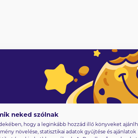
4
adóknak
Hűségjutalom
E-könyvek dedikálással
mik neked szólnak
dekében, hogy a leginkább hozzád illő könyveket ajánlh
lmény növelése, statisztikai adatok gyűjtése és ajánlatok