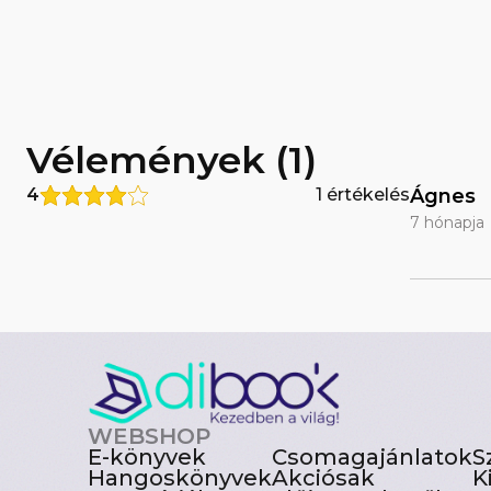
Vélemények (1)
4
1 értékelés
Ágnes
7 hónapja
WEBSHOP
E-könyvek
Csomagajánlatok
S
Hangoskönyvek
Akciósak
K