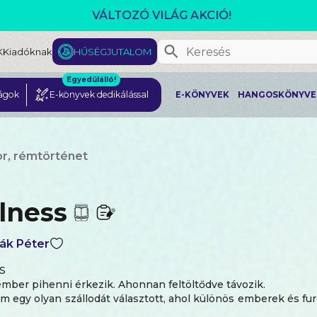
CSOMAGAJÁNLATOK- AKÁR 25% KEDVEZMÉNNYEL!
K
Kiadóknak
HŰSÉGJUTALOM
Egyedülálló!
ágok
E-könyvek dedikálással
E-KÖNYVEK
HANGOSKÖNYVE
r, rémtörténet
lness
ák Péter
S
mber pihenni érkezik. Ahonnan feltöltődve távozik.
 egy olyan szállodát választott, ahol különös emberek és fu
…