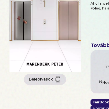
Ahol a wel
Főleg, ha a
Tovább
Beleolvasok
Nove
FairBook
Horror, 