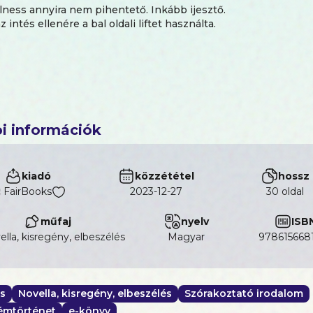
lness annyira nem pihentető. Inkább ijesztő.
z intés ellenére a bal oldali liftet használta.
i információk
kiadó
közzététel
hossz
FairBooks
2023-12-27
30 oldal
műfaj
nyelv
ISB
lla, kisregény, elbeszélés
magyar
978615668
s
Novella, kisregény, elbeszélés
Szórakoztató irodalom
rémtörténet
e-könyv