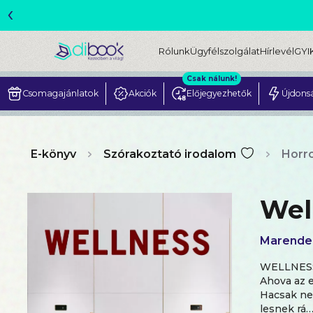
‹
Rólunk
Ügyfélszolgálat
Hírlevél
GYI
Csak nálunk!
Csomagajánlatok
Akciók
Előjegyezhetők
Újdons
E-könyv
Szórakoztató irodalom
Horro
Wel
Marende
WELLNES
Ahova az e
Hacsak nem
lesnek rá