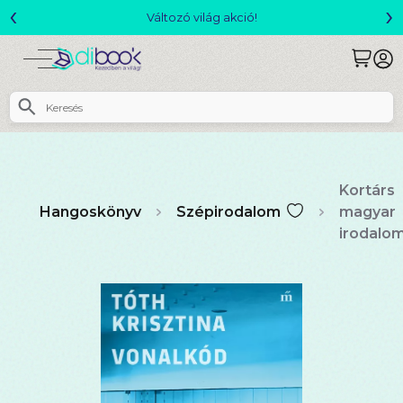
‹
›
Csomagajánlatok- Akár 25% kedvezménnyel!
Kortárs
Hangoskönyv
Szépirodalom
magyar
irodalo