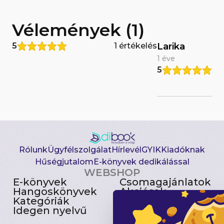
Vélemények (1)
5
1 értékelés
Larika
1 éve
5
Rólunk
Ügyfélszolgálat
Hírlevél
GYIK
Kiadóknak
Hűségjutalom
E-könyvek dedikálással
WEBSHOP
E-könyvek
Csomagajánlatok
Hangoskönyvek
Akciósak
Kategóriák
Előjegyezhetők
Idegen nyelvű
Újdonságok