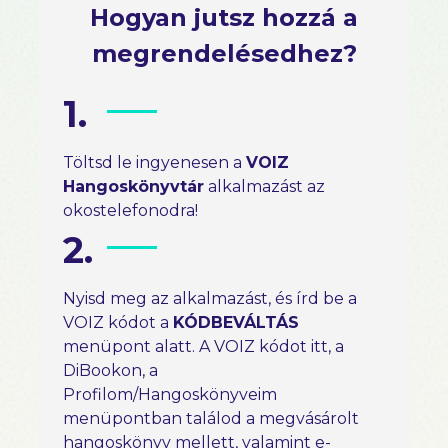
Hogyan jutsz hozzá a
megrendelésedhez?
1.
Töltsd le ingyenesen a
VOIZ
Hangoskönyvtár
alkalmazást az
okostelefonodra!
2.
Nyisd meg az alkalmazást, és írd be a
VOIZ kódot a
KÓDBEVÁLTÁS
menüpont alatt. A VOIZ kódot itt, a
DiBookon, a
Profilom/Hangoskönyveim
menüpontban találod a megvásárolt
hangoskönyv mellett, valamint e-