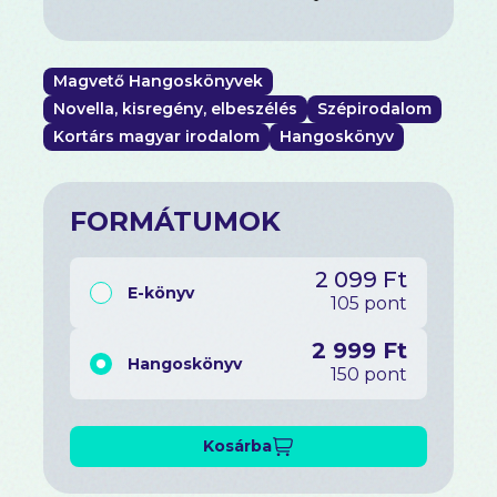
Magvető Hangoskönyvek
Novella, kisregény, elbeszélés
Szépirodalom
Kortárs magyar irodalom
Hangoskönyv
FORMÁTUMOK
2 099 Ft
E-könyv
105 pont
2 999 Ft
Hangoskönyv
150 pont
Kosárba