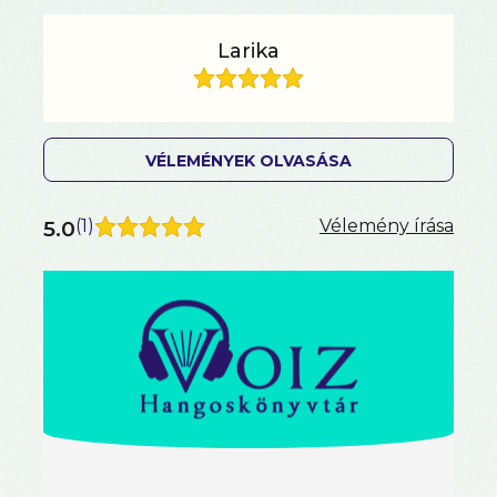
Larika
VÉLEMÉNYEK OLVASÁSA
5.0
(
1
)
Vélemény írása