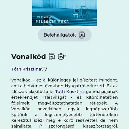
Belehallgatok
Vonalkód
Tóth Krisztina
Vonalkód - ez a különleges jel díszített mindent,
ami a hetvenes években Nyugatról érkezett. Ez az
időszak alakította ki
Tóth Krisztina
generációjának
értékrendjét, ízlésvilágát - és kitörölhetetlen
félelmeit, megváltoztathatatlan reflexeit. A
Vonalkód novelláiban egyik legnépszerűbb
költőnk a legszemélyesebb történeteken
keresztül idézi meg e kort: részvéttel, de nem
sajnálattal ír szorongásról, kitaszítottságról,