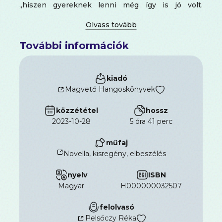
„hiszen gyereknek lenni még így is jó volt.
Valamennyire." A felvétel a NAS Stódióban készült
Hangmérnök: Brindzik Józef Rendezte: Magos
György
További információk
kiadó
Magvető Hangoskönyvek
közzététel
hossz
2023-10-28
5 óra 41 perc
műfaj
Novella, kisregény, elbeszélés
nyelv
ISBN
magyar
H000000032507
felolvasó
Pelsőczy Réka