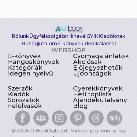
Rólunk
Ügyfélszolgálat
Hírlevél
GYIK
Kiadóknak
Hűségjutalom
E-könyvek dedikálással
WEBSHOP
E-könyvek
Csomagajánlatok
Hangoskönyvek
Akciósak
Kategóriák
Előjegyezhetők
Idegen nyelvű
Újdonságok
Szerzők
Gyerekkönyvek
Kiadók
Heti toplista
Sorozatok
Ajándékutalvány
Felolvasók
Blog
© 2026 DiBookSale Zrt. Minden jog fenntartva.