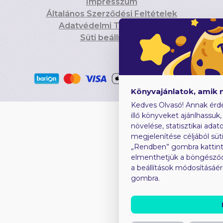
Impresszum
Általános Szerződési Feltételek
Adatvédelmi Tájékoztató
Süti beállítások
Könyvajánlatok, amik 
Kedves Olvasó! Annak érd
illő könyveket ajánlhassuk
növelése, statisztikai adat
megjelenítése céljából süt
„Rendben” gombra kattint
elmenthetjük a böngésződb
a beállítások módosításáé
gombra.