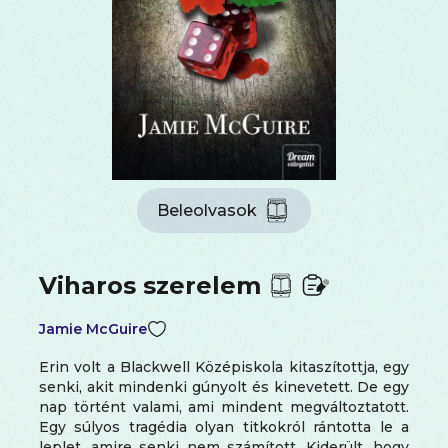
Beleolvasok
Viharos szerelem
Jamie McGuire
Erin volt a Blackwell Középiskola kitaszítottja, egy
senki, akit mindenki gúnyolt és kinevetett. De egy
nap történt valami, ami mindent megváltoztatott.
Egy súlyos tragédia olyan titkokról rántotta le a
leplet, amire senki nem számított. Kiderült, hogy