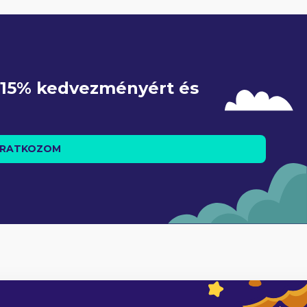
e 15% kedvezményért és 
IRATKOZOM
5