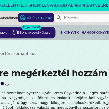
GJELENT! L. J. SHEN: LEGVADABB ÁLMAIMBAN SZER
K
Kiadóknak
HŰSÉGJUTALOM
Egyedülálló!
ágok
E-könyvek dedikálással
E-KÖNYVEK
HANGOSKÖNYVE
ortárs romantikus
re megérkeztél hozzám
dit
, és szerelmet nyersz? Újvári Petra ügyvédnő a kiégés hatá
uba. Nagynénje, Iza féltett és imádott sünijére kell vigyá
 csak jó ürügy arra, hogy kilépjen a mókuskerékből, lej
ájából, feldolgozza válását és meggyógyítsa összetört szív