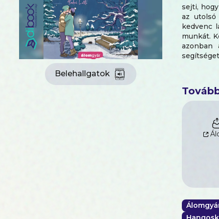
sejti, hog
az utolsó
kedvenc lá
munkát. K
azonban 
segítsége
nyújtanak
Belehallgatok
érzi, vég
felfedezh
Tovább
Újrakezdő
téli vízpa
mégis habk
Ál
Álomgyá
Hangosk