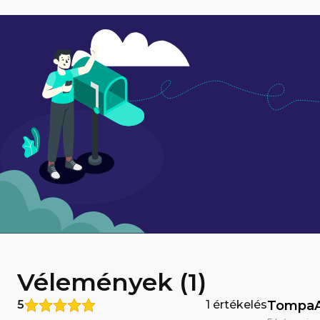
Vélemények (1)
5
1 értékelés
TompaA