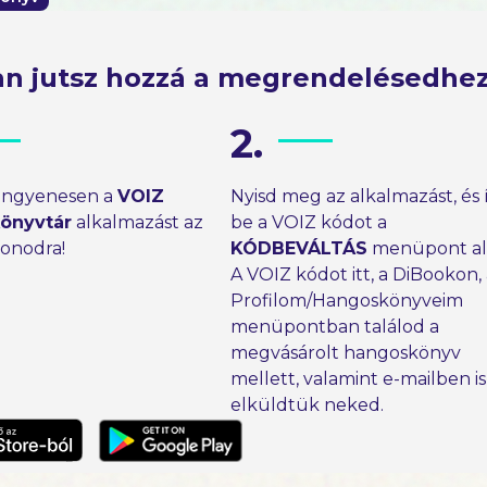
n jutsz hozzá a megrendelésedhe
2.
 ingyenesen a
VOIZ
Nyisd meg az alkalmazást, és 
önyvtár
alkalmazást az
be a VOIZ kódot a
fonodra!
KÓDBEVÁLTÁS
menüpont ala
A VOIZ kódot itt, a DiBookon,
Profilom/Hangoskönyveim
menüpontban találod a
megvásárolt hangoskönyv
mellett, valamint e-mailben is
elküldtük neked.