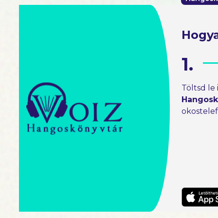
Hogya
1.
Töltsd le
Hangosk
okostele