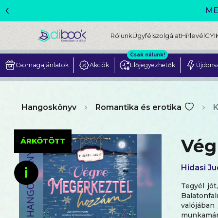
‹
ME
Rólunk
Ügyfélszolgálat
Hírlevél
GYI
Csak nálunk!
Csomagajánlatok
Akciók
Előjegyezhetők
Újdons
Hangoskönyv
Romantika és erotika
K
Vég
ÁRKÖTÖTT
Hidasi Ju
i
Tegyél jót
Balatonfal
valójában
munkamáni