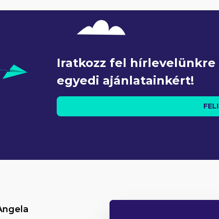
Iratkozz fel hírlevelünkr
egyedi ajánlatainkért!
FEL
ngela