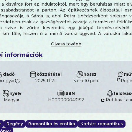
y a kisváros forr az indulatoktól, mert egy beruházás miatt el
 szabadstrandot a parton. Az építkezésnek áldozatául es
ngosozója, a Sárga is, ahol Petra tinédzserként sokszor vá
ezdetben csak az igazságérzetét zavarja a természet feldúlá
a szíve is zűrbe keveredik egy jóképű természetvédő m
t kér tőle, hiszen ő a menő városi ügyvéd. A városka lakó
 lelki segélyt a Bögre kávézóba rendszeresen betérő Petrána
re visszatalálhat régi önmagához, sőt talán még olyan o
eti, amik eddig saját maga előtt is rejtve maradtak.
Hidas
i információk
k-sorozata után ismét a Balatonhoz kalauzol bennünket, ahol
rt remek helyszíne az új kalandoknak és a heves érzelmekne
önnyű és romantikus." - Don't Forget to Smile and Read
kiadó
közzététel
hossz
műf
omgyár
2025-11-21
5 óra 10 perc
Regé
nyelv
ISBN
felolvas
magyar
H000000043192
Ruttkay Lau
r
Regény
Romantika és erotika
Kortárs romantikus
önyv