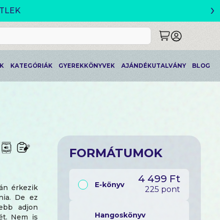
›
ETLEK
K
KATEGÓRIÁK
GYEREKKÖNYVEK
AJÁNDÉKUTALVÁNY
BLOG
FORMÁTUMOK
4 499 Ft
E-könyv
rán érkezik
225 pont
znia. De ez
jebb adjon
Hangoskönyv
ét. Nem is