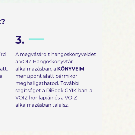
z?
3.
írd
A megvásárolt hangoskönyveidet
a VOIZ Hangoskönyvtár
tt.
alkalmazásban, a
KÖNYVEIM
 a
menüpont alatt bármikor
meghallgathatod. További
segítséget a DiBook GYIK-ban, a
VOIZ honlapján és a VOIZ
alkalmazásban találsz.