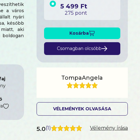
veszíthetik
5 499 Ft
ne a város
275 pont
llalt nyári
sa, később
iatt, aki
Kosárba
i boldogan
k, aki úgy
ldalait is
Csomagban olcsóbb
i Judit
az
 a nyugodt
k. "Emberi,
TompaAngela
aj
ny
ó
ra
VÉLEMÉNYEK OLVASÁSA
5.0
(
1
)
Vélemény írása