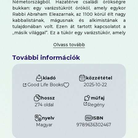
Németországból. Hazatérve családi örökségre
bukkan: egy varázstükröt örököl, amely egykor
Rabbi Abraham Eleazarnak, az 1100 körül élt nagy
kabbalistának, mágusnak és alkimistának a
tulajdonában volt. Ezen át tartott kapcsolatot a
„másik világgal”. Ez a tükör egy varázstükör, amely
túlmutat az időn és a téren, feltárja a titkokat, és a
világ láthatatlan összefüggéseit. Amit a tükörben
látunk, az többé már nem csak kép – lehetőség,
További információk
figyelmeztetés, vagy éppen a sors formálásának
eszköze. Kornét Gábor pedig nem elégedik meg a
látással: cselekszik, beavatkozik, és próbálja jóra
fordítani a világban zajló eseményeket. Élete
kiadó
közzététel
folyamán vak segítő szándéka tapasztalatain át
Good Life Books
2025-10-22
érik értő szeretetté, ahogy transzcendens
képességeit fokozatosan visszanyeri. A
hossz
műfaj
varázstükör segítségével a múlt mélyrétegeibe és
274 oldal
Regény
a láthatatlan szférákba is behatol, ahol megismeri
az anyagot működtető okok törvényszerűségeit.
nyelv
ISBN
Szepes Mária
Varázstükre lenyűgöző regény a
magyar
9789636302467
misztikumról, az emberi döntések súlyáról és a
tudás hatalmáról. Mély, fordulatos történet, amely
egyszerre beszél a történelemről, a lélekről és a