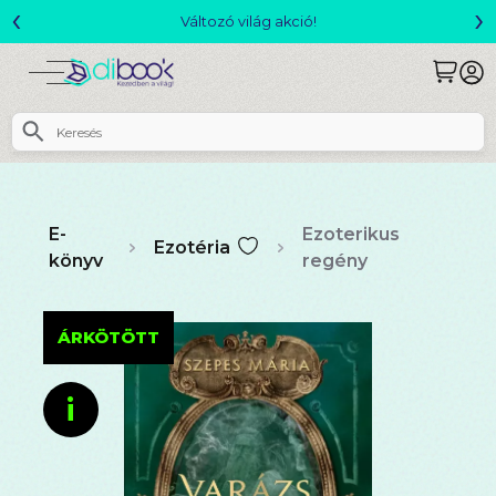
‹
›
Változó világ akció!
E-
Ezoterikus
Ezotéria
könyv
regény
ÁRKÖTÖTT
i