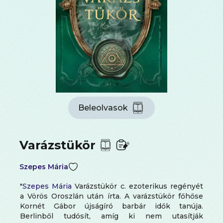
Beleolvasok
Varázstükör
Szepes Mária
"
Szepes Mária
Varázstükör c. ezoterikus regényét
a Vörös Oroszlán után írta. A varázstükör főhőse
Kornét Gábor újságíró barbár idők tanúja.
Berlinből tudósít, amíg ki nem utasítják