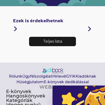
Ezek is érdekelhetnek
Teljes lista
Rólunk
Ügyfélszolgálat
Hírlevél
GYIK
Kiadóknak
Hűségjutalom
E-könyvek dedikálással
WEBSHOP
E-könyvek
Csomagajánlatok
Hangoskönyvek
Akciósak
Kategóriák
Előjegyezhetők
Idegen nyelvű
Újdonságok