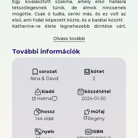
Egy kiválasztott szakma, amely első hallásra
tetszőlegesnek tűnik, de álmok nincsenek
mögötte. Csak ő tudta, senki más, és ez volt az
első, ami hidat képezett közte, és a barátai között.
Katherine-re élete legnehezebb döntése várt,
amiért súlyos árat kellett fizetnie. Nincs visszaút,
nincs megbánás, és mégis valamit elveszít ezáltal.
Valami, ami egy törött üveghez hasonlít, amit, ha
További információk
bár meg fog tudni ragasztani, de soha többé nem
passzolnak úgy egymáshoz a darabok, mint amikor
még teljesen egész volt. Vajon kész felnőni ahhoz,
ami rá vár?
sorozat
kötet
Alina & David
2
kiadó
közzététel
Helma
2024-01-30
hossz
műfaj
144 oldal
Regény
nyelv
ISBN