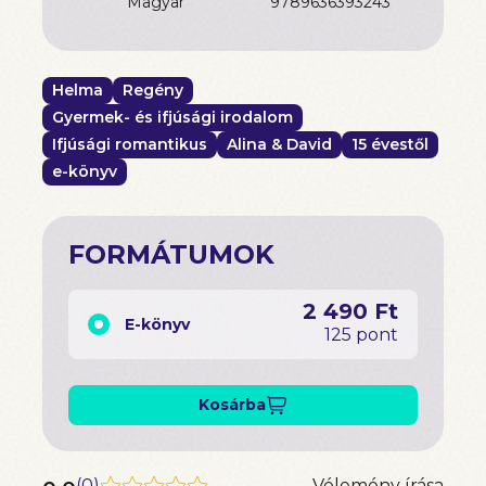
magyar
9789636393243
Helma
Regény
Gyermek- és ifjúsági irodalom
Ifjúsági romantikus
Alina & David
15 évestől
e-könyv
FORMÁTUMOK
2 490 Ft
E-könyv
125 pont
Kosárba
(
0
)
Vélemény írása