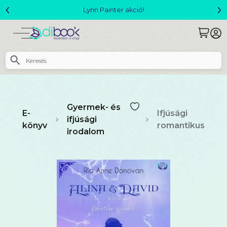
‹
›
Megjelent! L. J. Shen: Legvadabb álmaimban szeretlek
Gyermek- és
E-
Ifjúsági
ifjúsági
könyv
romantikus
irodalom