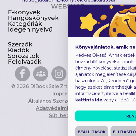
WEBSHOP
E-könyvek
Csomagajánlatok
Hangoskönyvek
Akciósak
Kategóriák
Előjegyezhetők
Idegen nyelvű
Újdonságok
Szerzők
Gyerekkönyvek
Könyvajánlatok, amik n
Kiadók
Heti toplista
Sorozatok
Ajándékutalvány
Kedves Olvasó! Annak érdek
Felolvasók
Blog
hozzád illő könyveket ajánlha
élmény növelése, statisztika
ajánlatok megjelenítése céljá
használunk. A „Rendben” go
© 2026 DiBookSale Zrt. Minden jog fenntartva.
hogy ezeket elmenthetjük 
Impresszum
információért, illetve a beál
kattints ide
vagy a “Beállít
Általános Szerződési Feltételek
Adatvédelmi Tájékoztató
Süti beállítások
REN
BEÁLLÍTÁSOK
ELUTASÍT