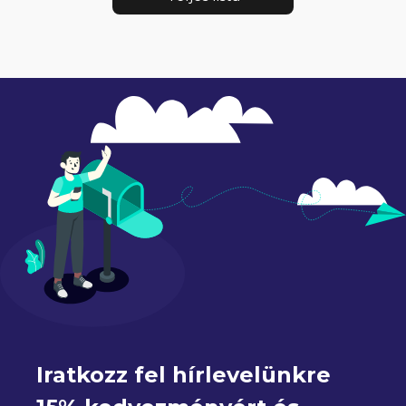
Iratkozz fel hírlevelünkre 