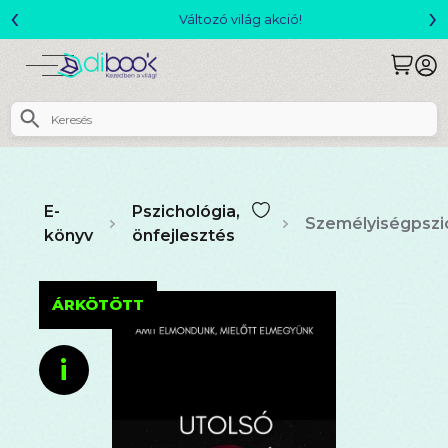
‹
›
Változó világ akció!
E-
Pszichológia,
Személyiségpszi
könyv
önfejlesztés
ÁRKÖTÖTT
i