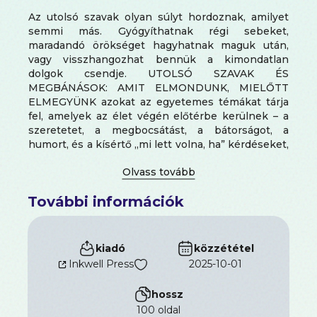
Az utolsó szavak olyan súlyt hordoznak, amilyet
semmi más. Gyógyíthatnak régi sebeket,
maradandó örökséget hagyhatnak maguk után,
vagy visszhangozhat bennük a kimondatlan
dolgok csendje. UTOLSÓ SZAVAK ÉS
MEGBÁNÁSOK: AMIT ELMONDUNK, MIELŐTT
ELMEGYÜNK azokat az egyetemes témákat tárja
fel, amelyek az élet végén előtérbe kerülnek – a
szeretetet, a megbocsátást, a bátorságot, a
humort, és a kísértő „mi lett volna, ha” kérdéseket,
amelyek akkor maradnak, amikor elmulasztottuk a
lehetőségeket.
Őszinte visszaemlékezéseken, valódi hangokon
További információk
és történelmi utolsó mondatokon keresztül ez a
könyv feltárja, mi az, ami igazán számít, amikor az
idő elfogy. Megmutatja az emberek által hordozott
megbánásokat, azokat a szavakat, amelyeket
kiadó
közzététel
bárcsak korábban kimondtak volna, és azt a
Inkwell Press
2025-10-01
vigaszt, amelyet igyekeznek hátrahagyni
szeretteiknek.
hossz
Ez a könyv több, mint végső mondatok
100 oldal
gyűjteménye: útmutató az élők számára.