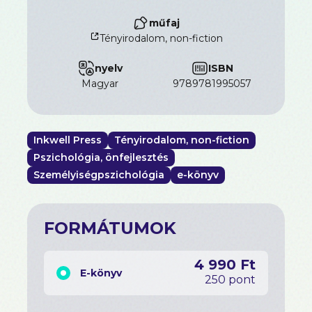
Megmutatja, hogyan csökkentsük a megbánást,
műfaj
hogyan mondjuk ki az igazságunkat nap mint nap,
Tényirodalom, non-fiction
és hogyan éljünk hitelesen – hogy amikor eljön a
vég, utolsó szavaink ne szomorúsággal, hanem
békével legyenek telve.
nyelv
ISBN
Egy könyv mindazoknak, akik bölcsességre,
magyar
9789781995057
lezárásra vágynak, és emlékeztetőre, hogy most
kell teljesen élni.
Inkwell Press
Tényirodalom, non-fiction
Pszichológia, önfejlesztés
Személyiségpszichológia
e-könyv
FORMÁTUMOK
4 990 Ft
E-könyv
250 pont