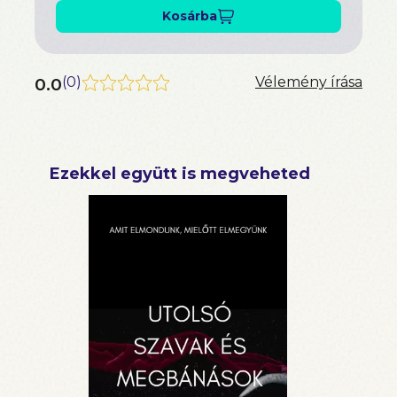
Kosárba
0.0
(
0
)
Vélemény írása
Ezekkel együtt is megveheted