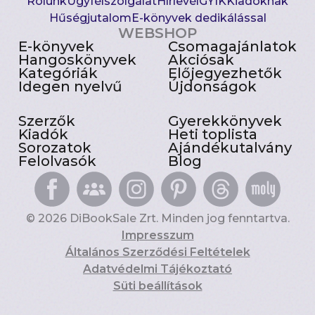
Rólunk
Ügyfélszolgálat
Hírlevél
GYIK
Kiadóknak
Hűségjutalom
E-könyvek dedikálással
WEBSHOP
E-könyvek
Csomagajánlatok
Hangoskönyvek
Akciósak
Kategóriák
Előjegyezhetők
Idegen nyelvű
Újdonságok
Szerzők
Gyerekkönyvek
Kiadók
Heti toplista
Sorozatok
Ajándékutalvány
Felolvasók
Blog
© 2026 DiBookSale Zrt. Minden jog fenntartva.
Impresszum
Általános Szerződési Feltételek
Adatvédelmi Tájékoztató
Süti beállítások