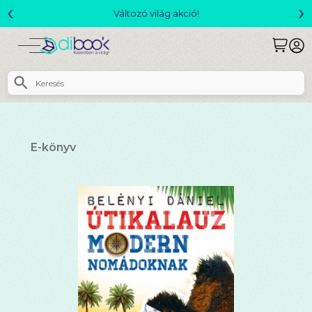
‹
›
Csomagajánlatok- Akár 25% kedvezménnyel!
E-könyv