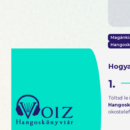
Magánki
Hangosk
Hogya
1.
Töltsd le
Hangosk
okostele