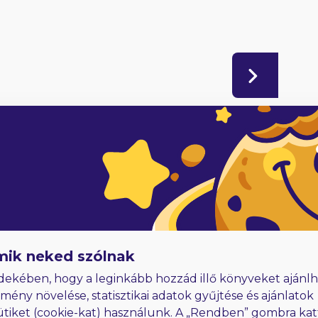
adóknak
Hűségjutalom
E-könyvek dedikálással
mik neked szólnak
dekében, hogy a leginkább hozzád illő könyveket ajánlh
lmény növelése, statisztikai adatok gyűjtése és ajánlatok
ütiket (cookie-kat) használunk. A „Rendben” gombra kat