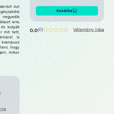
enki!! Azt
Kosárba
egészakibb
 negyedik
laszt arra,
 és kutyák
0.0
(
0
)
Vélemény írása
r mit tett,
émáról is
t krampusz
teni, hogy
gen, mikor
anul meg a
 Miért nem
 falu széli
épzelhetjük
hatunk, ha
c
028