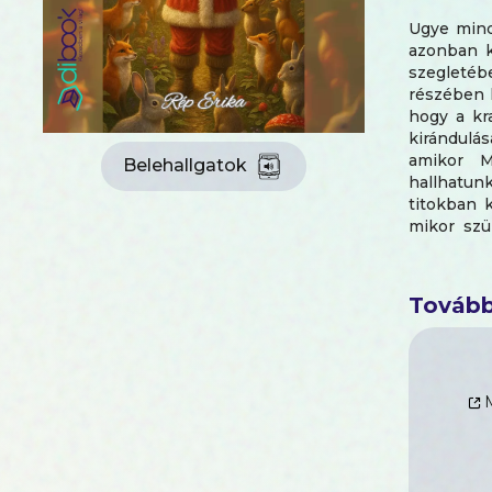
Ugye mind
azonban k
szegleté
részében h
hogy a kr
kirándulás
amikor M
Belehallgatok
hallhatun
titokban 
mikor szü
tartják m
Mikulás b
jutott pir
Tovább
házhoz? Né
magunkat 
meg kell o