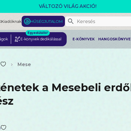
VÁLTOZÓ VILÁG AKCIÓ!
K
Kiadóknak
HŰSÉGJUTALOM
Egyedülálló!
ágok
E-könyvek dedikálással
E-KÖNYVEK
HANGOSKÖNYVE
Mese
ténetek a Mesebeli erdő
ész
a