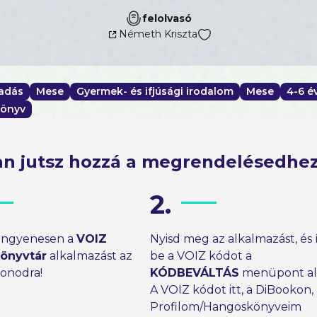
felolvasó
Németh Kriszta
adás
Mese
Gyermek- és ifjúsági irodalom
Mese
4-6 é
önyv
n jutsz hozzá a megrendelésedhe
2.
 ingyenesen a
VOIZ
Nyisd meg az alkalmazást, és 
önyvtár
alkalmazást az
be a VOIZ kódot a
fonodra!
KÓDBEVÁLTÁS
menüpont ala
A VOIZ kódot itt, a DiBookon,
Profilom/Hangoskönyveim