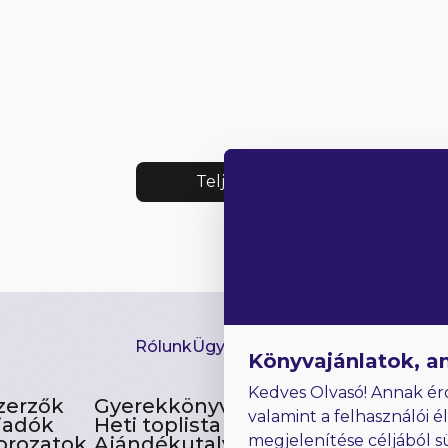
Teljes lista
Rólunk
Ügyfélszolgálat
Hírlevél
GYIK
Ki
Könyvajánlatok, a
Kedves Olvasó! Annak ér
zerzők
Gyerekkönyvek
valamint a felhasználói é
iadók
Heti toplista
megjelenítése céljából s
orozatok
Ajándékutalvány