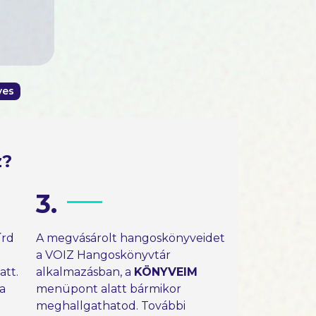
ves
z?
3.
írd
A megvásárolt hangoskönyveidet
a VOIZ Hangoskönyvtár
tt.
alkalmazásban, a
KÖNYVEIM
 a
menüpont alatt bármikor
meghallgathatod. További