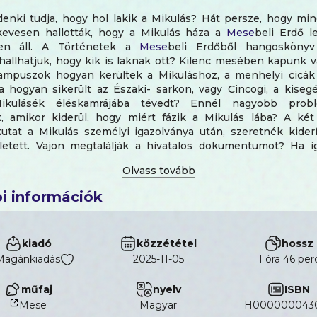
enki tudja, hogy hol lakik a Mikulás? Hát persze, hogy mind
evesen hallották, hogy a Mikulás háza a
Mese
beli Erdő l
ben áll. A Történetek a
Mese
beli Erdőből hangoskönyv
allhatjuk, hogy kik is laknak ott? Kilenc mesében kapunk vá
ampuszok hogyan kerültek a Mikuláshoz, a menhelyi cicák
a hogyan sikerült az Északi- sarkon, vagy Cincogi, a kisegé
ikulásék éléskamrájába tévedt? Ennél nagyobb probl
k, amikor kiderül, hogy miért fázik a Mikulás lába? A ké
kutat a Mikulás személyi igazolványa után, szeretnék kiderí
letett. Vajon megtalálják a hivatalos dokumentumot? Ha i
eg a szülinapi köszöntést? A tavaszi időszakban hogyan t
iciklizni, vagy mit tesznek, amikor fogyóban van a tűzifa?
os csomag Matyinak, vagy a nagy ködben hogyan találnak egy
i információk
meth Kriszta színésznő, szinkronszínész hangja által oda k
a Mikulás házába, velük együtt örülhetünk, vagy éppen izgul
ldani egy bonyolult feladatot.
kiadó
közzététel
hossz
Magánkiadás
2025-11-05
1 óra 46 per
műfaj
nyelv
ISBN
Mese
magyar
H000000043