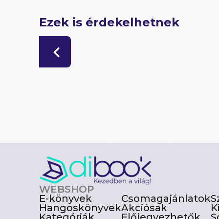
Ezek is érdekelhetnek
WEBSHOP
E-könyvek
Csomagajánlatok
S
Hangoskönyvek
Akciósak
K
Kategóriák
Előjegyezhetők
S