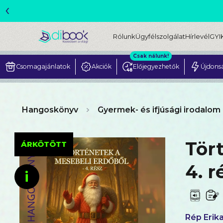
‹
Rólunk
Ügyfélszolgálat
Hírlevél
GYI
Csak nálunk!
Csomagajánlatok
Akciók
Előjegyezhetők
Újdons
Hangoskönyv
Gyermek- és ifjúsági irodalom
Tör
ÁRKÖTÖTT
4. r
i
Rép Erik