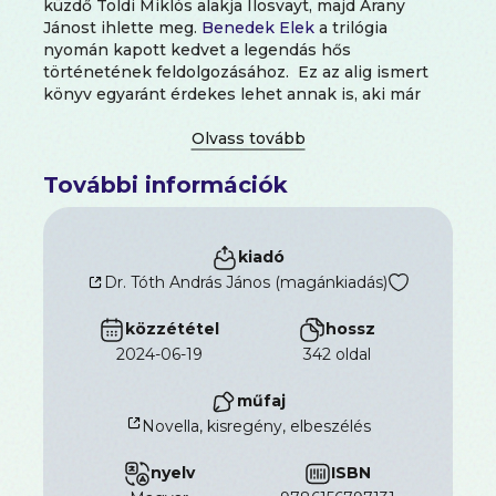
küzdő Toldi Miklós alakja Ilosvayt, majd Arany
Jánost ihlette meg.
Benedek Elek
a trilógia
nyomán kapott kedvet a legendás hős
történetének feldolgozásához. Ez az alig ismert
könyv egyaránt érdekes lehet annak is, aki már
olvasta Arany Toldiját, és annak is, aki még
tanulmányai során most ismerkedik vele.
További információk
kiadó
Dr. Tóth András János (magánkiadás)
közzététel
hossz
2024-06-19
342 oldal
műfaj
Novella, kisregény, elbeszélés
nyelv
ISBN