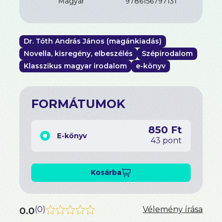
magyar
9786156797131
Dr. Tóth András János (magánkiadás)
Novella, kisregény, elbeszélés
Szépirodalom
Klasszikus magyar irodalom
e-könyv
FORMÁTUMOK
850 Ft
E-könyv
43 pont
Kosárba
0.0
(
0
)
Vélemény írása