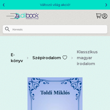
‹
›
Csomagajánlatok- Akár 25% kedvezménnyel!
Klasszikus
E-
Szépirodalom
magyar
könyv
irodalom