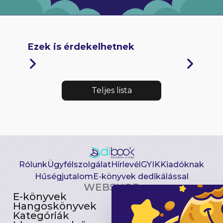
Ezek is érdekelhetnek
Teljes lista
Rólunk
Ügyfélszolgálat
Hírlevél
GYIK
Kiadóknak
Hűségjutalom
E-könyvek dedikálással
WEBSHOP
E-könyvek
Csomagajánlatok
Hangoskönyvek
Akciósak
Kategóriák
Előjegyezhetők