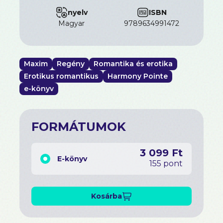
nyelv
ISBN
magyar
9789634991472
Maxim
Regény
Romantika és erotika
Erotikus romantikus
Harmony Pointe
e-könyv
FORMÁTUMOK
3 099 Ft
E-könyv
155 pont
Kosárba