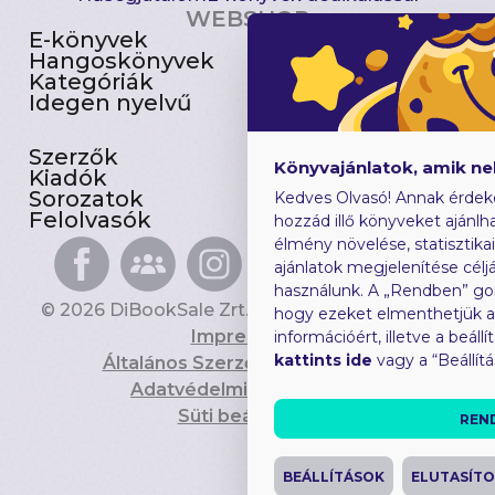
WEBSHOP
E-könyvek
Csomagajánlatok
Hangoskönyvek
Akciósak
Kategóriák
Előjegyezhetők
Idegen nyelvű
Újdonságok
Szerzők
Gyerekkönyvek
Könyvajánlatok, amik n
Kiadók
Heti toplista
Sorozatok
Ajándékutalvány
Kedves Olvasó! Annak érdek
Felolvasók
Blog
hozzád illő könyveket ajánlha
élmény növelése, statisztika
ajánlatok megjelenítése céljá
használunk. A „Rendben” go
© 2026 DiBookSale Zrt. Minden jog fenntartva.
hogy ezeket elmenthetjük 
Impresszum
információért, illetve a beál
kattints ide
vagy a “Beállít
Általános Szerződési Feltételek
Adatvédelmi Tájékoztató
Süti beállítások
REN
BEÁLLÍTÁSOK
ELUTASÍT