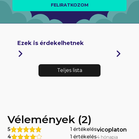
FELIRATKOZOM
Ezek is érdekelhetnek
Teljes lista
Vélemények (2)
5
1 értékelés
vicoplaton
4
1 értékelés
4 hónapja