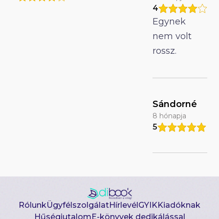
4
Egynek
nem volt
rossz.
Sándorné
8 hónapja
5
Rólunk
Ügyfélszolgálat
Hírlevél
GYIK
Kiadóknak
Hűségjutalom
E-könyvek dedikálással