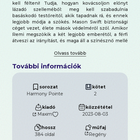
kell félteni! Tudja, hogyan kovácsoljon előnyt
lázadó szelleméből: meg kell szabadulnia
basáskodó testőreitől, akik tapadnak rá, és ennek
legjobb módja a szökés. Mason Swift biztonsági
céget vezet, élete mások védelméről szól. Amikor
Remi megszökik a két legjobb emberétől, a férfi
átveszi az irányítást, és maga áll a színésznő mellé
testőrnek, minden tőle telhetőt megtéve, hogy jól
végezze a munkáját. Mivel állami gondozásban
nőtt fel, és egykor a különleges erőknél szolgált,
További információk
minden trükköt jól ismer. Semmi sem kerüli el a
figyelmét, főleg nem a gyönyörű, leleményes Remi.
A férfi azt hiszi a nőről, hogy hisztérikus. A nő azt
hiszi a férfiról, hogy arrogáns. De azonnal szikrák
sorozat
kötet
lobbantják lángra őket a másik jelenlétében, és
Harmony Pointe
2
megnyílnak egymás felé, így kapcsolatuk
hamarosan megállíthatatlan lesz. Amikor pedig
kiadó
közzététel
bekövetkezik, amitől félt, Remi rájön, hogy nem az
Maxim
2023-08-03
a legrosszabb dolog a világon, ha valaki meg akarja
védeni.
hossz
műfaj
384 oldal
Regény