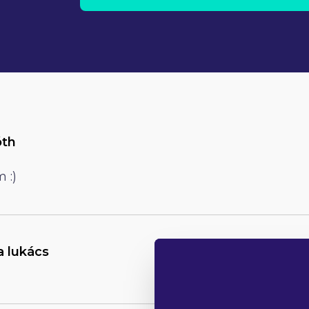
óth
 :)
a lukács