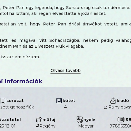
m, Peter Pan egy legenda, hogy Sohaország csak tündérmese.
tól hallottam, aki régen elvesztette a józan eszét.
atatlan volt, hogy Peter Pan óriási árnyékot vetett, amiko
jtett, és magával vitt Sohaországba, nekem pedig valahog
dnem Pan és az Elveszett Fiúk világába.
vissza sem néztem.
elebonyolódtam egy háborúba az ő oldalán, amit sehogy s
 Pedig már azt hittük, legyőztük az ellenséget.
i információk
tünk, hogy innentől már minden csupa boldog befejezés lesz
y ellenség, akire nem számítottunk.
sorozat
kötet
kiadó
, akinek nincs vesztenivalója, de mindent elnyerhet.
zett gonosz fiúk
4
Rainy days
got akarja, és mindent elkövet, hogy megszerezze, az
özzététel
műfaj
nyelv
IS
mindenkit, aki az útjába áll, legyen az akár a saját vére.
25-12-01
Regény
magyar
97896358