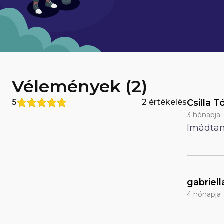
Vélemények (2)
5
2 értékelés
Csilla T
3 hónapja
Imádtam
gabriell
4 hónapja