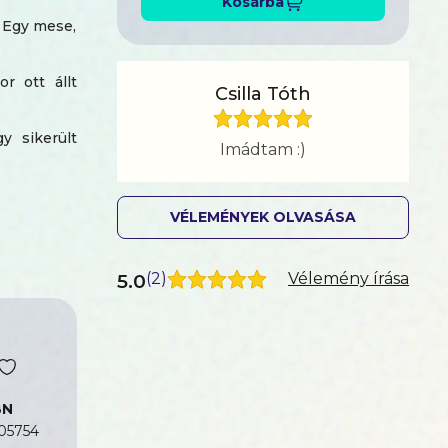
Kosárba
 Egy mese,
r ott állt
Csilla Tóth
y sikerült
Imádtam :)
VÉLEMÉNYEK OLVASÁSA
em tudtunk
5.0
(
2
)
Vélemény írása
..
t is, hogy
BN
05754