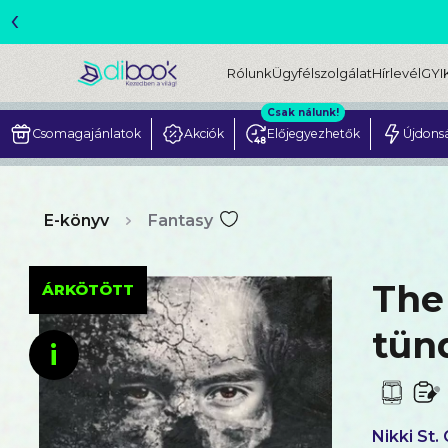
‹
ME
Rólunk
Ügyfélszolgálat
Hírlevél
GYI
Csak nálunk!
Csomagajánlatok
Akciók
Előjegyezhetők
Újdons
E-könyv
Fantasy
The
ÁRKÖTÖTT
tün
i
Nikki St.