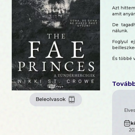
Azt hitte
amit anyám
De tagadh
nálunk.
Foglyul e
beilleszke
És többé 
És most b
elkerülni.
Tovább
Reményked
De volt eg
Beleolvasok
Egy tündér
Elves
Sohaorszá
k
tönkretesz 
20