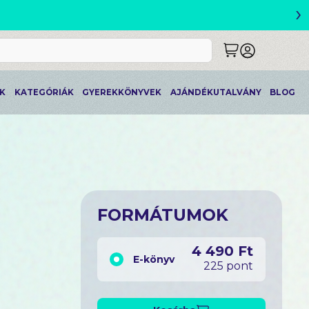
›
ETLEK
K
KATEGÓRIÁK
GYEREKKÖNYVEK
AJÁNDÉKUTALVÁNY
BLOG
FORMÁTUMOK
4 490 Ft
E-könyv
225 pont