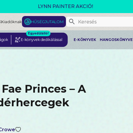
GJELENT! L. J. SHEN: LEGVADABB ÁLMAIMBAN SZER
K
Kiadóknak
HŰSÉGJUTALOM
Egyedülálló!
ágok
E-könyvek dedikálással
E-KÖNYVEK
HANGOSKÖNYVE
 Fae Princes – A
dérhercegek
 Crowe