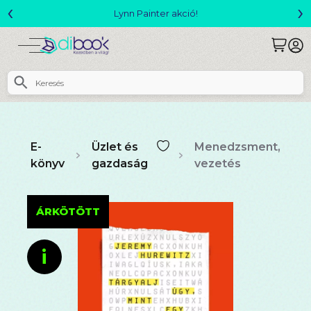
‹
›
Megjelent! L. J. Shen: Legvadabb álmaimban szeretlek
E-
Üzlet és
Menedzsment,
könyv
gazdaság
vezetés
ÁRKÖTÖTT
i