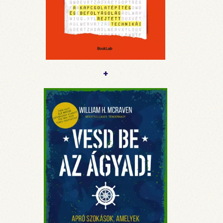
visszatérve vállalati biztonsági tanácsadóként
dolgozik, ügyfelei közt megtalálhatók a világ
legismertebb vállalatai is. Az Interfor International
vállalati hírszerző cég stratégiai tanácsadója,
valamint a Joseph Rainey Center for Public Policy
nemzetbiztonsági politikai tanácsadója.
Rendszeresen publikál többek között a
Bloomberg,
a
USA Today,
a
The Hill,
a
Forbes
+
hasábjain. New Yorkban él.