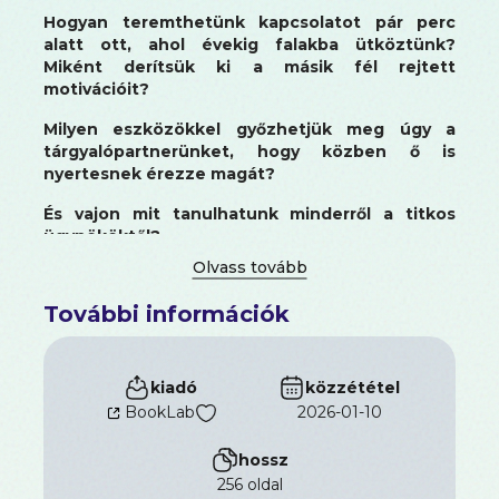
Hogyan teremthetünk kapcsolatot pár perc
alatt ott, ahol évekig falakba ütköztünk?
Miként derítsük ki a másik fél rejtett
motivációit?
Milyen eszközökkel győzhetjük meg úgy a
tárgyalópartnerünket, hogy közben ő is
nyertesnek érezze magát?
És vajon mit tanulhatunk minderről a titkos
ügynököktől?
A titkos ügynököknek a legkülönfélébb
További információk
célpontokkal kell jó kapcsolatot kialakítaniuk –
akárcsak az értékesítőknek. Sikerük kulcsa a
bizalom megteremtése, a másik motivációjának
kiadó
közzététel
megértése és az információszerzés, legyen szó
túszok kiszabadításáról vagy egy üzlet
BookLab
2026-01-10
megkötéséről.
hossz
Jeremy Hurewitz
vállalati biztonsági és külpolitikai
256 oldal
tanácsadó,kapcsolatépítési szakértő könyvében a