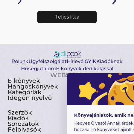
Teljes lista
Rólunk
Ügyfélszolgálat
Hírlevél
GYIK
Kiadóknak
Hűségjutalom
E-könyvek dedikálással
WEBSHOP
E-könyvek
Csomagajánlatok
Hangoskönyvek
Akciósak
Kategóriák
Előjegyezhetők
Idegen nyelvű
Újdonságok
Szerzők
Gyerekkönyvek
Könyvajánlatok, amik n
Kiadók
Heti toplista
Sorozatok
Ajándékutalvány
Kedves Olvasó! Annak érdek
Felolvasók
Blog
hozzád illő könyveket ajánlha