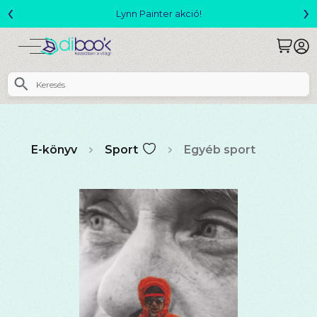
‹
›
Megjelent! L. J. Shen: Legvadabb álmaimban szeretlek
E-könyv
Sport
Egyéb sport