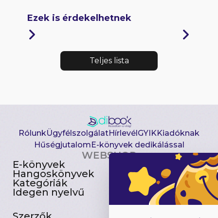
Ezek is érdekelhetnek
Teljes lista
Rólunk
Ügyfélszolgálat
Hírlevél
GYIK
Kiadóknak
Hűségjutalom
E-könyvek dedikálással
WEBSHOP
E-könyvek
Csomagajánlatok
Hangoskönyvek
Akciósak
Kategóriák
Előjegyezhetők
Idegen nyelvű
Újdonságok
Szerzők
Gyerekkönyvek