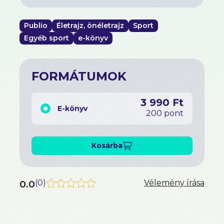
Publio
Életrajz, önéletrajz
Sport
Egyéb sport
e-könyv
FORMÁTUMOK
3 990 Ft
E-könyv
200 pont
Kosárba
0.0
(
0
)
Vélemény írása