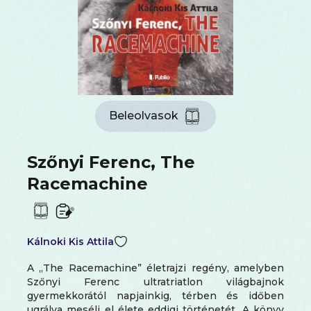
Beleolvasok
Szőnyi Ferenc, The
Racemachine
Kálnoki Kis Attila
A „The Racemachine” életrajzi regény, amelyben
Szőnyi Ferenc ultratriatlon világbajnok
gyermekkorától napjainkig, térben és időben
ugrálva meséli el élete eddigi történetét. A könyv