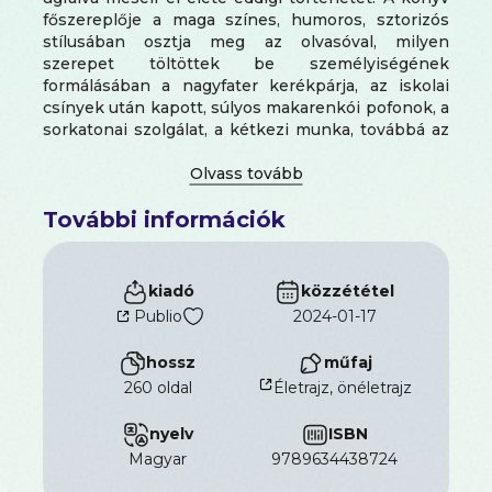
főszereplője a maga színes, humoros, sztorizós
stílusában osztja meg az olvasóval, milyen
szerepet töltöttek be személyiségének
formálásában a nagyfater kerékpárja, az iskolai
csínyek után kapott, súlyos makarenkói pofonok, a
sorkatonai szolgálat, a kétkezi munka, továbbá az
elbukott és sikeres vállalkozások tapasztalata
miként teremtette meg az igényt és a hátteret a
sportkarrier elkezdéséhez akkor, amikor az
További információk
élsportolók már éppen szögre akasztják a
futócipőt. Az olvasó természetesen megismeri a
későn, 38 évesen érkező első sportélmény nem
szokványos históriáját, betekintést kap az elmúlt
kiadó
közzététel
másfél évtized alatt kerékpáron, futva és
Publio
2024-01-17
triatlonozva megtett, ikonikussá vált versenyek
krónikájába, a sikerek mögött megbújó,
hossz
műfaj
szenvedéssel és örömmel teli, katartikus
260 oldal
Életrajz, önéletrajz
élményekbe.
A mű a maga nemében egyedülálló, hiszen annak
nyelv
ISBN
írója és főszereplője egyaránt világbajnok sportoló.
magyar
9789634438724