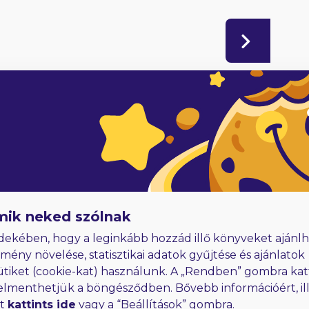
adóknak
Hűségjutalom
E-könyvek dedikálással
mik neked szólnak
dekében, hogy a leginkább hozzád illő könyveket ajánlh
lmény növelése, statisztikai adatok gyűjtése és ajánlatok
ütiket (cookie-kat) használunk. A „Rendben” gombra kat
elmenthetjük a böngésződben. Bővebb információért, ill
rt
kattints ide
vagy a “Beállítások” gombra.