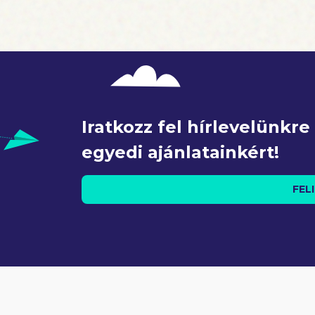
Iratkozz fel hírlevelünkr
egyedi ajánlatainkért!
FEL