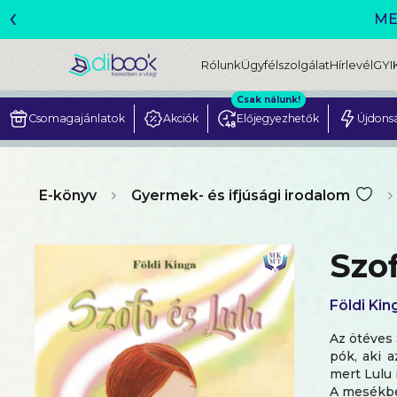
‹
ME
Rólunk
Ügyfélszolgálat
Hírlevél
GYI
Csak nálunk!
Csomagajánlatok
Akciók
Előjegyezhetők
Újdons
E-könyv
Gyermek- és ifjúsági irodalom
Szof
Földi Kin
Az ötéves 
pók, aki a
mert Lulu 
A mesékben