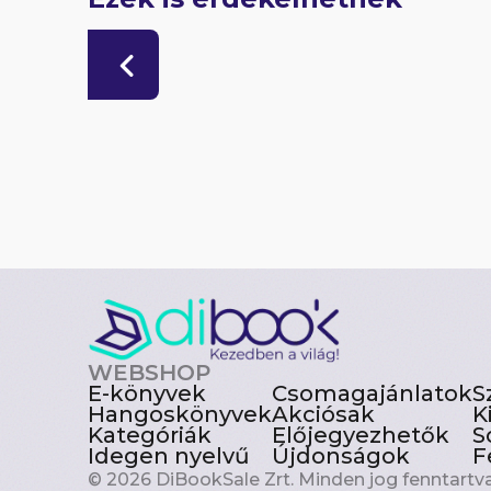
WEBSHOP
E-könyvek
Csomagajánlatok
S
Hangoskönyvek
Akciósak
K
Kategóriák
Előjegyezhetők
S
Idegen nyelvű
Újdonságok
F
© 2026 DiBookSale Zrt. Minden jog fenntartva