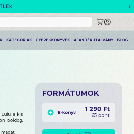
›
ETLEK
K
KATEGÓRIÁK
GYEREKKÖNYVEK
AJÁNDÉKUTALVÁNY
BLOG
FORMÁTUMOK
1 290 Ft
E-könyv
Lulu, a kis
65 pont
yon boldog,
e magát: