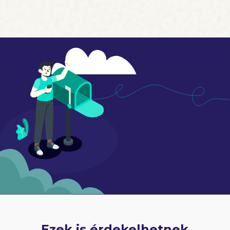
Ezek is érdekelhetnek