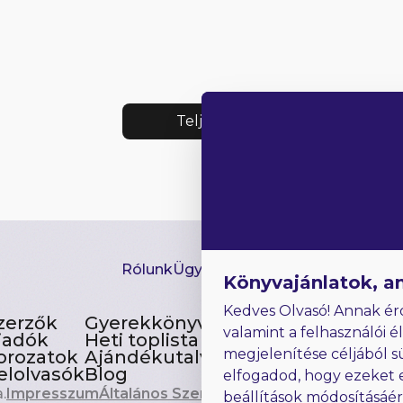
Teljes lista
Rólunk
Ügyfélszolgálat
Hírlevél
GYIK
Ki
Könyvajánlatok, a
Kedves Olvasó! Annak ér
zerzők
Gyerekkönyvek
valamint a felhasználói é
iadók
Heti toplista
megjelenítése céljából s
orozatok
Ajándékutalvány
elolvasók
Blog
elfogadod, hogy ezeket 
.
Impresszum
Általános Szerződési Feltételek
beállítások módosításáé