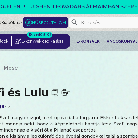
GJELENT! L. J. SHEN: LEGVADABB ÁLMAIMBAN SZER
K
Kiadóknak
HŰSÉGJUTALOM
Egyedülálló!
ágok
E-könyvek dedikálással
E-KÖNYVEK
HANGOSKÖNYVE
Mese
i és Lulu
ga
Szofi nagyon izgul, mert új óvodába fog járni. Ekkor bukkan fel 
zt mondja neki, hogy a képzeletbeli barátja lesz. Szofi nag
mindennap elkíséri őt a Pillangó csoportba.
 a kislány a legkülönfélébb óvodai gondokkal találja szemb