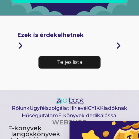
Ezek is érdekelhetnek
Teljes lista
Rólunk
Ügyfélszolgálat
Hírlevél
GYIK
Kiadóknak
Hűségjutalom
E-könyvek dedikálással
WEBSHOP
E-könyvek
Csomagajánlatok
Hangoskönyvek
Akciósak