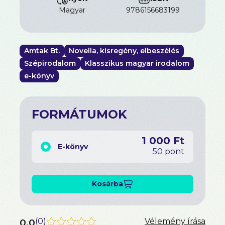
magyar
9786156683199
Amtak Bt.
Novella, kisregény, elbeszélés
Szépirodalom
Klasszikus magyar irodalom
e-könyv
FORMÁTUMOK
1 000 Ft
E-könyv
50 pont
Kosárba
0.0
(
0
)
Vélemény írása