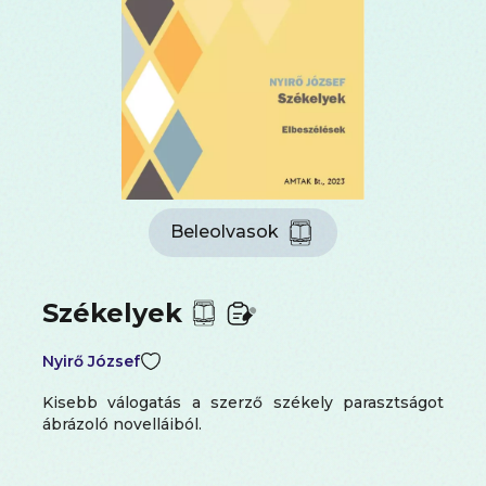
Beleolvasok
Székelyek
Nyirő József
Kisebb válogatás a szerző székely parasztságot
ábrázoló novelláiból.