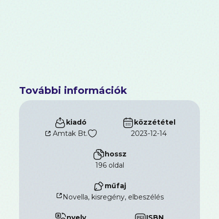
További információk
kiadó
közzététel
Amtak Bt.
2023-12-14
hossz
196 oldal
műfaj
Novella, kisregény, elbeszélés
nyelv
ISBN