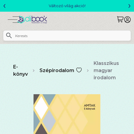
‹
›
Csomagajánlatok- Akár 25% kedvezménnyel!
Klasszikus
E-
Szépirodalom
magyar
könyv
irodalom