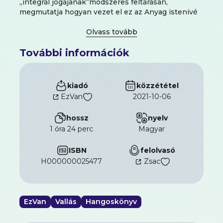
„integrál jógájának”módszeres feltárásán,
megmutatja hogyan vezet el ez az Anyag istenivé
válásához, megadva fájdalmas evolúciónk értelmét
és reményét.
További információk
kiadó
közzététel
EzVan
2021-10-06
hossz
nyelv
1 óra 24 perc
magyar
ISBN
felolvasó
H000000025477
Zsac
EzVan
Vallás
Hangoskönyv