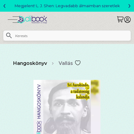
‹
›
Megjelent! L. J. Shen: Legvadabb álmaimban szeretlek
Hangoskönyv
Vallás