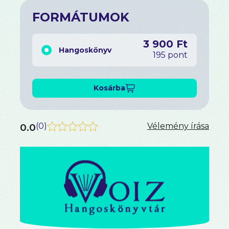
FORMÁTUMOK
3 900 Ft
Hangoskönyv
195 pont
Kosárba
0.0
(
0
)
Vélemény írása