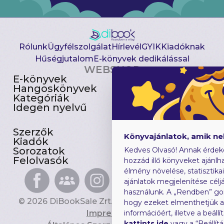
Rólunk
Ügyfélszolgálat
Hírlevél
GYIK
Kiadóknak
Hűségjutalom
E-könyvek dedikálással
WEBSHOP
E-könyvek
Csomagajánlatok
Hangoskönyvek
Akciósak
Kategóriák
Előjegyezhetők
Idegen nyelvű
Újdonságok
Szerzők
Gyerekkönyvek
Könyvajánlatok, amik n
Kiadók
Heti toplista
Sorozatok
Ajándékutalvány
Kedves Olvasó! Annak érdek
Felolvasók
Blog
hozzád illő könyveket ajánlha
élmény növelése, statisztika
ajánlatok megjelenítése céljá
használunk. A „Rendben” go
© 2026 DiBookSale Zrt. Minden jog fenntartva.
hogy ezeket elmenthetjük 
Impresszum
információért, illetve a beál
kattints ide
vagy a “Beállít