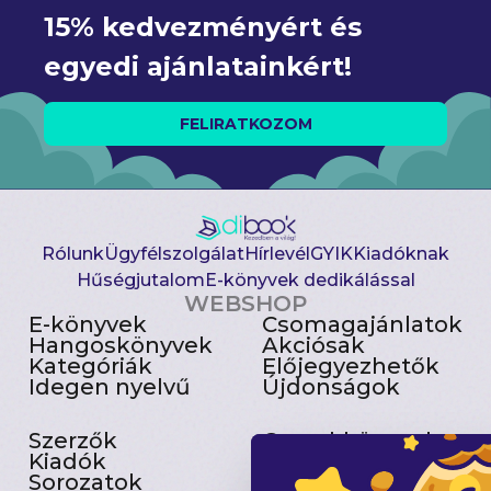
15% kedvezményért és 
egyedi ajánlatainkért!
FELIRATKOZOM
Rólunk
Ügyfélszolgálat
Hírlevél
GYIK
Kiadóknak
Hűségjutalom
E-könyvek dedikálással
WEBSHOP
E-könyvek
Csomagajánlatok
Hangoskönyvek
Akciósak
Kategóriák
Előjegyezhetők
Idegen nyelvű
Újdonságok
Szerzők
Gyerekkönyvek
Kiadók
Heti toplista
Sorozatok
Ajándékutalvány