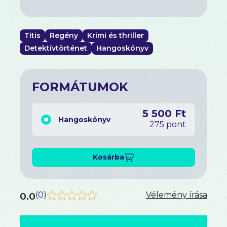
Titis
Regény
Krimi és thriller
Detektívtörténet
Hangoskönyv
FORMÁTUMOK
5 500 Ft
Hangoskönyv
275 pont
Kosárba
0.0
(
0
)
Vélemény írása