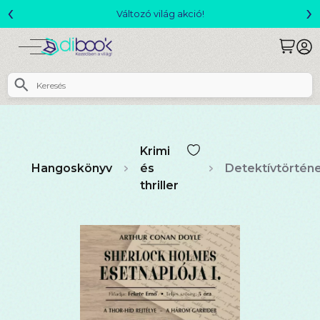
‹
›
Csomagajánlatok- Akár 25% kedvezménnyel!
Krimi
Hangoskönyv
és
Detektívtörtén
thriller