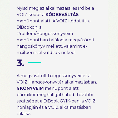
Nyisd meg az alkalmazást, és írd be a
VOIZ kódot a
KÓDBEVÁLTÁS
menüpont alatt. A VOIZ kódot itt, a
DiBookon, a
Profilom/Hangoskönyveim
menüpontban találod a megvásárolt
hangoskönyv mellett, valamint e-
mailben is elküldtük neked.
3.
A megvásárolt hangoskönyveidet a
VOIZ Hangoskönyvtár alkalmazásban,
a
KÖNYVEIM
menüpont alatt
bármikor meghallgathatod. További
segítséget a DiBook GYIK-ban, a VOIZ
honlapján és a VOIZ alkalmazásban
találsz.