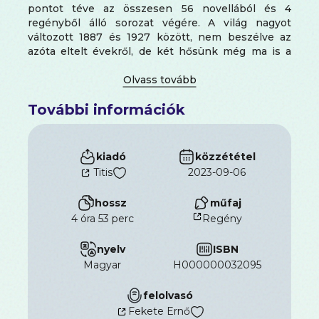
pontot téve az összesen 56 novellából és 4
regényből álló sorozat végére. A világ nagyot
változott 1887 és 1927 között, nem beszélve az
azóta eltelt évekről, de két hősünk még ma is a
megnyugtató állandóságot sugározza, amire
mintha egyre nagyobb szükségünk lenne.
További információk
kiadó
közzététel
Titis
2023-09-06
hossz
műfaj
4 óra 53 perc
Regény
nyelv
ISBN
magyar
H000000032095
felolvasó
Fekete Ernő