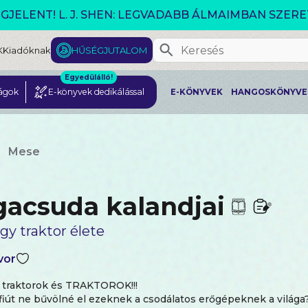
GJELENT! L. J. SHEN: LEGVADABB ÁLMAIMBAN SZER
K
Kiadóknak
HŰSÉGJUTALOM
Egyedülálló!
ágok
E-könyvek dedikálással
E-KÖNYVEK
HANGOSKÖNYVE
Mese
gacsuda kalandjai
gy traktor élete
vor
, traktorok és TRAKTOROK!!!
fiút ne bűvölné el ezeknek a csodálatos erőgépeknek a világa?