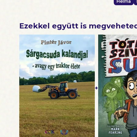
Helma
Ezekkel együtt is megvehete
+