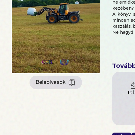
ne emléke
kezében?
A könyv s
minden so
kaszálás, 
Ne hagyd k
Tovább
Beleolvasok