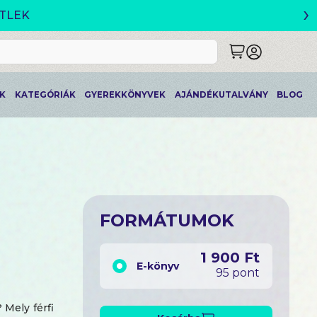
›
ETLEK
K
KATEGÓRIÁK
GYEREKKÖNYVEK
AJÁNDÉKUTALVÁNY
BLOG
FORMÁTUMOK
1 900 Ft
E-könyv
95 pont
 Mely férfi