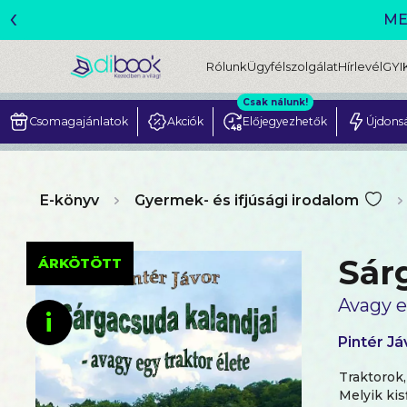
‹
ME
Rólunk
Ügyfélszolgálat
Hírlevél
GYI
Csak nálunk!
Csomagajánlatok
Akciók
Előjegyezhetők
Újdons
E-könyv
Gyermek- és ifjúsági irodalom
Sár
ÁRKÖTÖTT
Avagy e
i
Pintér Já
Traktorok
Melyik kis