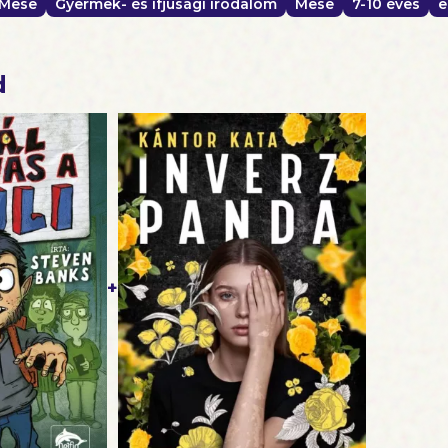
Mese
Gyermek- és ifjúsági irodalom
Mese
7-10 éves
e
d
+