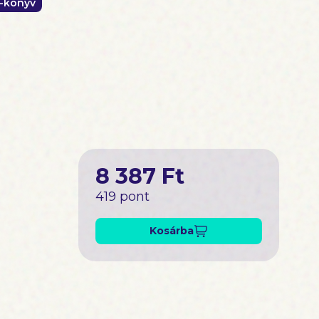
-könyv
8 387 Ft
419 pont
Kosárba