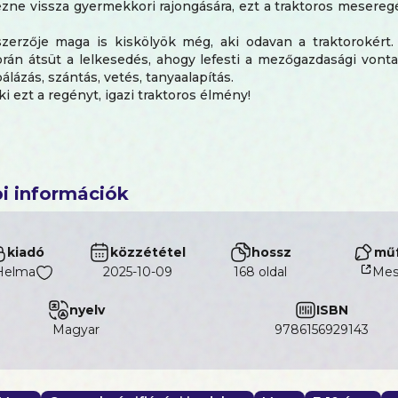
zne vissza gyermekkori rajongására, ezt a traktoros meseregé
zerzője maga is kiskölyök még, aki odavan a traktorokért.
rán átsüt a lelkesedés, ahogy lefesti a mezőgazdasági vontat
bálázás, szántás, vetés, tanyaalapítás.
i ezt a regényt, igazi traktoros élmény!
i információk
kiadó
közzététel
hossz
műf
Helma
2025-10-09
168 oldal
Me
nyelv
ISBN
magyar
9786156929143