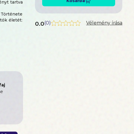
Kosárba
nyt tartva
 Története
ók életét:
0.0
(
0
)
Vélemény írása
aj
se