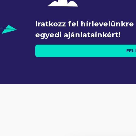
Iratkozz fel hírlevelünkr
egyedi ajánlatainkért!
FEL