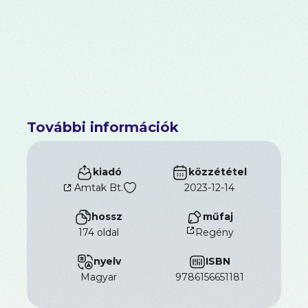
További információk
kiadó
közzététel
Amtak Bt.
2023-12-14
hossz
műfaj
174 oldal
Regény
nyelv
ISBN
magyar
9786156651181