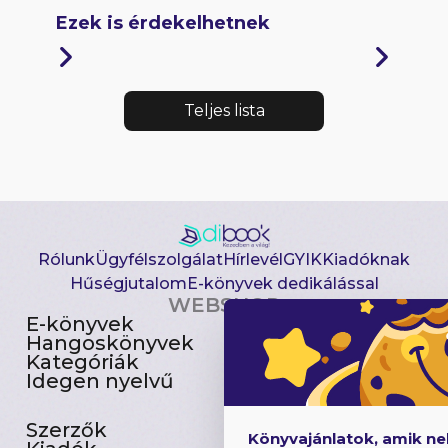
Ezek is érdekelhetnek
Teljes lista
Rólunk
Ügyfélszolgálat
Hírlevél
GYIK
Kiadóknak
Hűségjutalom
E-könyvek dedikálással
WEBSHOP
E-könyvek
Csomagajánlatok
Hangoskönyvek
Akciósak
Kategóriák
Előjegyezhetők
Idegen nyelvű
Újdonságok
Szerzők
Gyerekkönyvek
Könyvajánlatok, amik n