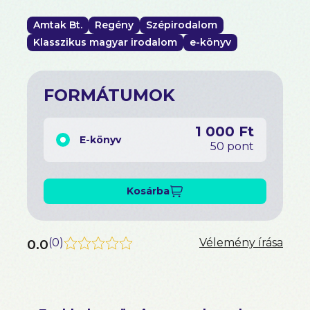
Amtak Bt.
Regény
Szépirodalom
Klasszikus magyar irodalom
e-könyv
FORMÁTUMOK
1 000 Ft
E-könyv
50 pont
Kosárba
0.0
(
0
)
Vélemény írása