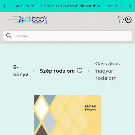
‹
›
Változó világ akció!
Klasszikus
E-
Szépirodalom
magyar
könyv
irodalom