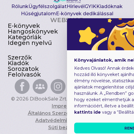
Rólunk
Ügyfélszolgálat
Hírlevél
GYIK
Kiadóknak
Hűségjutalom
E-könyvek dedikálással
WEBSHOP
E-könyvek
Csomagajánlatok
Hangoskönyvek
Akciósak
Kategóriák
Előjegyezhetők
Idegen nyelvű
Újdonságok
Szerzők
Gyerekkönyvek
Könyvajánlatok, amik n
Kiadók
Heti toplista
Sorozatok
Ajándékutalvány
Kedves Olvasó! Annak érdek
Felolvasók
Blog
hozzád illő könyveket ajánlha
élmény növelése, statisztika
ajánlatok megjelenítése céljá
használunk. A „Rendben” go
© 2026 DiBookSale Zrt. Minden jog fenntartva.
hogy ezeket elmenthetjük 
Impresszum
információért, illetve a beál
kattints ide
vagy a “Beállít
Általános Szerződési Feltételek
Adatvédelmi Tájékoztató
Süti beállítások
REN