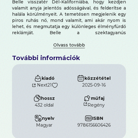
Belle visszatér Dél-Kaliforniába, hogy kezdjen
valamit anyja jelentős adósságával, és felderítse a
halála körülményeit. A temetésen megjelenik egy
piros ruhás nő, mond valamit, ami akár nyom is
lehet, és megmutatja egy különleges élményfürdő
reklámját. Belle a szektagyanús
luxuslétesítménybe megy, ahol ráébred, miért van
oda ő is, az anyja is a tükrökért. Az üveg túlsó
oldalán mélység tárul fel, amelyben démonok
További információk
rejtőznek.
kiadó
közzététel
Next21
2025-09-16
hossz
műfaj
432 oldal
Regény
nyelv
ISBN
magyar
9786156606426