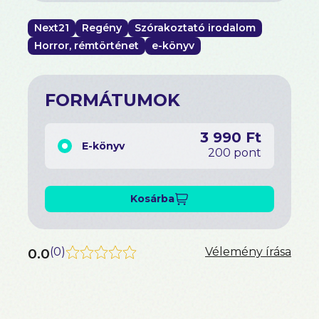
Next21
Regény
Szórakoztató irodalom
Horror, rémtörténet
e-könyv
FORMÁTUMOK
3 990 Ft
E-könyv
200 pont
Kosárba
0.0
(
0
)
Vélemény írása