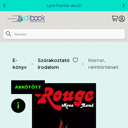
‹
›
Megjelent! L. J. Shen: Legvadabb álmaimban szeretlek
E-
Szórakoztató
Horror,
könyv
irodalom
rémtörténet
ÁRKÖTÖTT
i