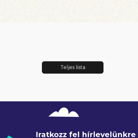
Teljes lista
Iratkozz fel hírlevelünkr