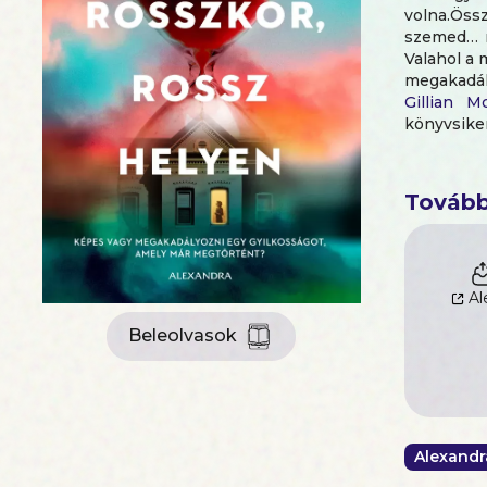
volna.Öss
szemed… m
Valahol a 
megakadá
Gillian Mc
könyvsike
legjobb th
„Okos, er
szerzője
Tovább
Al
Beleolvasok
Alexandr