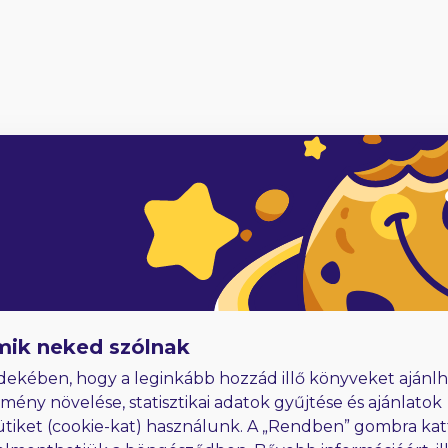
5
adóknak
Hűségjutalom
E-könyvek dedikálással
mik neked szólnak
dekében, hogy a leginkább hozzád illő könyveket ajánlh
lmény növelése, statisztikai adatok gyűjtése és ajánlatok
ütiket (cookie-kat) használunk. A „Rendben” gombra kat