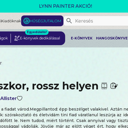
GJELENT! L. J. SHEN: LEGVADABB ÁLMAIMBAN SZER
K
Kiadóknak
HŰSÉGJUTALOM
Egyedülálló!
ágok
E-könyvek dedikálással
E-KÖNYVEK
HANGOSKÖNYVE
r
szkor, rossz helyen
Allister
, a fiadat várod.Megpillantod: épp beszélget valakivel. Aztán n
 szórakoztató és életvidám tini fiad váratlanul leszúrja az 
 döfött le. Nem tudod, miért történt. Csak annyival vagy tisz
lkossággal vádolják. Jövője már az előtt véget ért, hogy elk