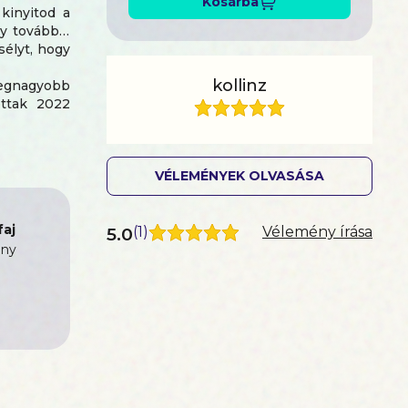
Kosárba
kinyitod a
gy tovább…
sélyt, hogy
kollinz
egnagyobb
ottak 2022
nt hazudok
VÉLEMÉNYEK OLVASÁSA
aj
5.0
(
1
)
Vélemény írása
ny