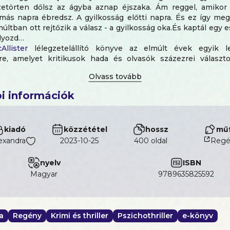
zetörten dőlsz az ágyba aznap éjszaka. Ám reggel, amikor 
ás napra ébredsz. A gyilkosság előtti napra. És ez így me
múltban ott rejtőzik a válasz - a gyilkosság oka.És kaptál egy e
lyozd…
Allister
lélegzetelállító könyve az elmúlt évek egyik l
re, amelyet kritikusok hada és olvasók százezrei választ
rillerének.
edeti, és képtelenség letenni”Alice Feeney, az Időnké
i információk
kiadó
közzététel
hossz
műf
exandra
2023-10-25
400 oldal
Regé
nyelv
ISBN
magyar
9789635825592
a
Regény
Krimi és thriller
Pszichothriller
e-könyv