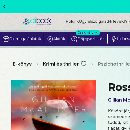
‹
ME
Rólunk
Ügyfélszolgálat
Hírlevél
GYI
Csak nálunk!
Csomagajánlatok
Akciók
Előjegyezhetők
Újdons
E-könyv
Krimi és thriller
Pszichothrille
Ros
Gillian Mc
Későre jár
szemednek:
tudod, kit
fiadat gyi