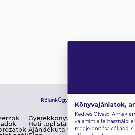
Rólunk
Ügyfélszolgálat
Hírlevél
GYIK
Ki
Könyvajánlatok, a
Kedves Olvasó! Annak ér
zerzők
Gyerekkönyvek
valamint a felhasználói é
iadók
Heti toplista
megjelenítése céljából s
orozatok
Ajándékutalvány