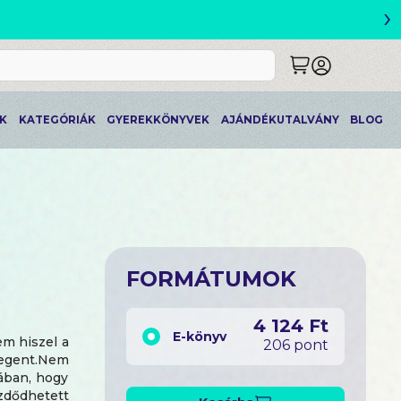
›
ETLEK
K
KATEGÓRIÁK
GYEREKKÖNYVEK
AJÁNDÉKUTALVÁNY
BLOG
FORMÁTUMOK
4 124 Ft
E-könyv
em hiszel a
206 pont
idegent.Nem
tában, hogy
ezdődhetett