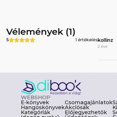
Vélemények (1)
5
1 értékelés
kollinz
2 éve
WEBSHOP
E-könyvek
Csomagajánlatok
S
Hangoskönyvek
Akciósak
K
Kategóriák
Előjegyezhetők
S