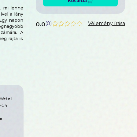
Kosárba
, mi lenne
ivel a lány
. Egy napon
0.0
(
0
)
Vélemény írása
egnagyobb
számára. A
g rajta is
l, amikor
még ma is
 házasságot
tétel
-04
v
r