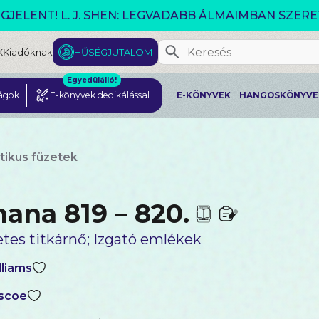
GJELENT! L. J. SHEN: LEGVADABB ÁLMAIMBAN SZER
K
Kiadóknak
HŰSÉGJUTALOM
Egyedülálló!
ágok
E-könyvek dedikálással
E-KÖNYVEK
HANGOSKÖNYVE
ikus füzetek
ana 819 – 820.
etes titkárnő; Izgató emlékek
lliams
scoe