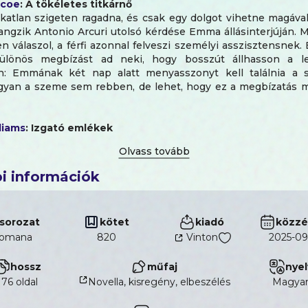
scoe
: A tökéletes titkárnő
akatlan szigeten ragadna, és csak egy dolgot vihetne magával
angzik Antonio Arcuri utolsó kérdése Emma állásinterjúján. M
n válaszol, a férfi azonnal felveszi személyi asszisztensnek
ülönös megbízást ad neki, hogy bosszút állhasson a l
n: Emmának két nap alatt menyasszonyt kell találnia a 
gyan a szeme sem rebben, de lehet, hogy ez a megbízatás mé
liams
: Izgató emlékek
hajdani spanyolországi nyár! Alexandra szíve belesajdu
ntja régi kedvesét egy elegáns irodában. Az emlékek 
 töltik el, de tudja, hogy a férfi nemsokára rangjához méltó
i információk
…
sorozat
kötet
kiadó
közzé
omana
820
Vinton
2025-09
hossz
műfaj
nyel
176 oldal
Novella, kisregény, elbeszélés
magya