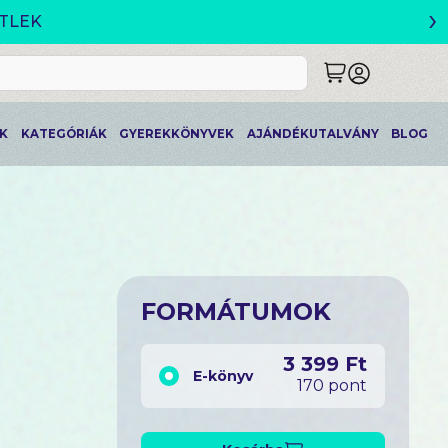
›
ETLEK
K
KATEGÓRIÁK
GYEREKKÖNYVEK
AJÁNDÉKUTALVÁNY
BLOG
FORMÁTUMOK
3 399 Ft
E-könyv
170 pont