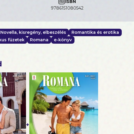
ISBN
9786151080542
Novella, kisregény, elbeszélés
Romantika és erotika
us füzetek
Romana
e-könyv
d
+