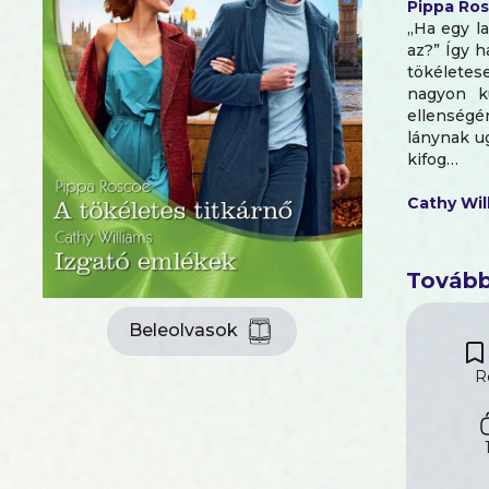
Pippa Ro
„Ha egy l
az?” Így h
tökéletese
nagyon k
ellenségé
lánynak u
kifog…
Cathy Wil
Ó, az a 
megpilla
izgalommal
Tovább
fog kötni
Beleolvasok
R