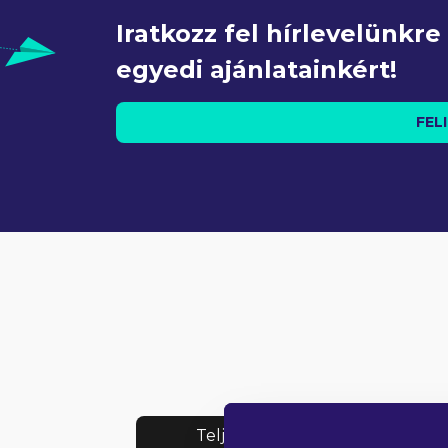
Iratkozz fel hírlevelünkr
egyedi ajánlatainkért!
FEL
Teljes lista