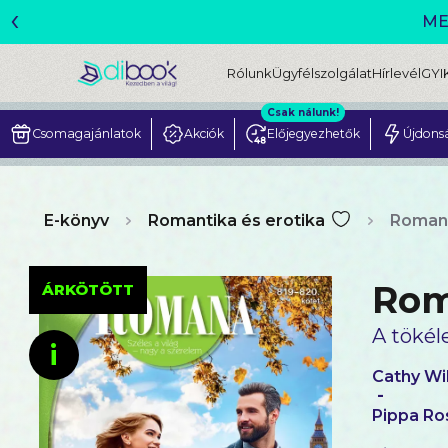
‹
ME
Rólunk
Ügyfélszolgálat
Hírlevél
GYI
Csak nálunk!
Csomagajánlatok
Akciók
Előjegyezhetők
Újdons
E-könyv
Romantika és erotika
Romant
Rom
ÁRKÖTÖTT
A tökél
i
Cathy Wi
-
Pippa Ro