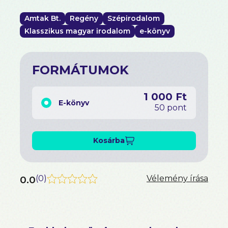
Amtak Bt.
Regény
Szépirodalom
Klasszikus magyar irodalom
e-könyv
FORMÁTUMOK
1 000 Ft
E-könyv
50 pont
Kosárba
0.0
(
0
)
Vélemény írása