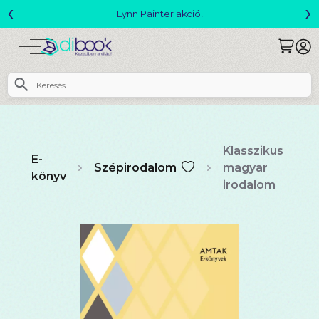
‹
›
Megjelent! L. J. Shen: Legvadabb álmaimban szeretlek
Klasszikus
E-
Szépirodalom
magyar
könyv
irodalom