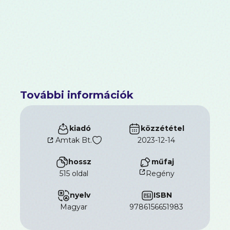
További információk
kiadó
közzététel
Amtak Bt.
2023-12-14
hossz
műfaj
515 oldal
Regény
nyelv
ISBN
magyar
9786156651983