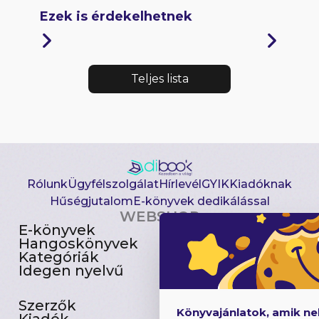
Ezek is érdekelhetnek
Teljes lista
Rólunk
Ügyfélszolgálat
Hírlevél
GYIK
Kiadóknak
Hűségjutalom
E-könyvek dedikálással
WEBSHOP
E-könyvek
Csomagajánlatok
Hangoskönyvek
Akciósak
Kategóriák
Előjegyezhetők
Idegen nyelvű
Újdonságok
Szerzők
Gyerekkönyvek
Könyvajánlatok, amik n