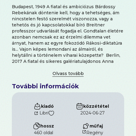
Budapest, 1949 A fiatal és ambiciózus Bárdossy
Rebekának döntenie kell, hogy a tehetséges, ám
nincstelen festő szerelmét viszonozza, vagy a
tehetős és jó kapcsolatokkal bíró Breitner
professzor udvarlását fogadja el. Gondtalan életére
azonban nemcsak ez az érzelmi dilemma vet
árnyat, hanem az egyre fokozódó Rákosi-diktatúra
is... Vajon képes lemondani az álmairól, és
helytállni a történelem viharai közepette? Berlin,
2017 A fiatal és sikeres galériatulajdonos Anna
megtudja, hogy gyermeket vár. Nehéz döntés előtt
áll, s ráadásul egy titokzatos férfi is felkeresi berlini
galériájában. Az ügyvéd a nagyanyja, Bárdossy
További információk
Rebeka negyvenes évek végén készült portréját
nyújtja át neki. A festmény eredetét kutatva Anna
régmúlt idők családi titkainak ered nyomába, hogy
utazásának végén nem várt kérdésekre is választ
kiadó
közzététel
kapjon.
Kiss Nikoletta
regényében Budapest,
Libri
2024-06-27
Berlin és Bécs, illetve a 20. századi európai
történelem kulisszái között elevenedik meg egy
hossz
műfaj
család három generációjának élete és egy
460 oldal
Regény
különleges szerelem története.