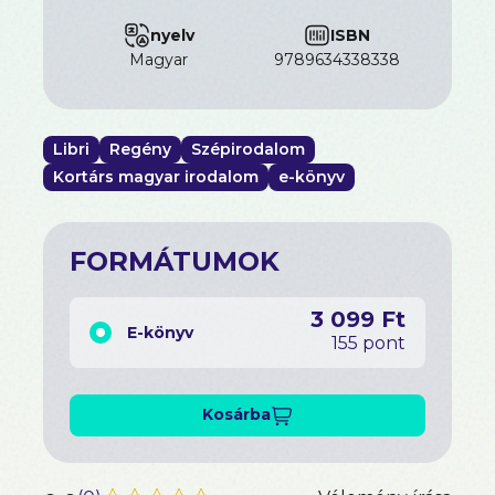
nyelv
ISBN
magyar
9789634338338
Libri
Regény
Szépirodalom
Kortárs magyar irodalom
e-könyv
FORMÁTUMOK
3 099 Ft
E-könyv
155 pont
Kosárba