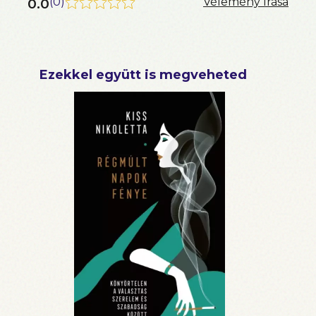
0.0
(
0
)
Vélemény írása
Ezekkel együtt is megveheted