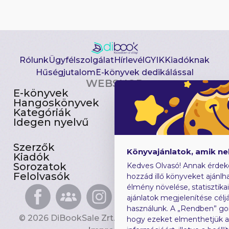
Rólunk
Ügyfélszolgálat
Hírlevél
GYIK
Kiadóknak
Hűségjutalom
E-könyvek dedikálással
WEBSHOP
E-könyvek
Csomagajánlatok
Hangoskönyvek
Akciósak
Kategóriák
Előjegyezhetők
Idegen nyelvű
Újdonságok
Szerzők
Gyerekkönyvek
Könyvajánlatok, amik n
Kiadók
Heti toplista
Sorozatok
Ajándékutalvány
Kedves Olvasó! Annak érdek
Felolvasók
Blog
hozzád illő könyveket ajánlha
élmény növelése, statisztika
ajánlatok megjelenítése céljá
használunk. A „Rendben” go
© 2026 DiBookSale Zrt. Minden jog fenntartva.
hogy ezeket elmenthetjük 