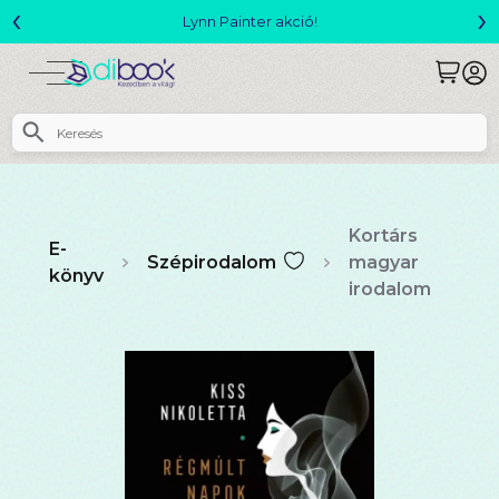
‹
›
Megjelent! L. J. Shen: Legvadabb álmaimban szeretlek
Kortárs
E-
Szépirodalom
magyar
könyv
irodalom