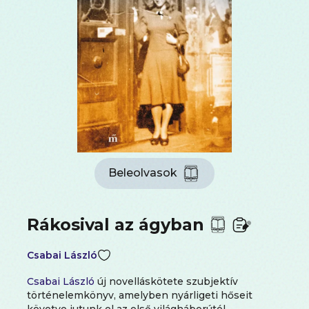
Beleolvasok
Rákosival az ágyban
Csabai László
Csabai László
új novelláskötete szubjektív
történelemkönyv, amelyben nyárligeti hőseit
követve jutunk el az első világháborútól