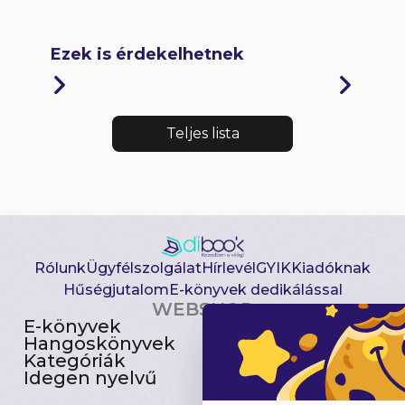
Ezek is érdekelhetnek
Teljes lista
Rólunk
Ügyfélszolgálat
Hírlevél
GYIK
Kiadóknak
Hűségjutalom
E-könyvek dedikálással
WEBSHOP
E-könyvek
Csomagajánlatok
Hangoskönyvek
Akciósak
Kategóriák
Előjegyezhetők
Idegen nyelvű
Újdonságok