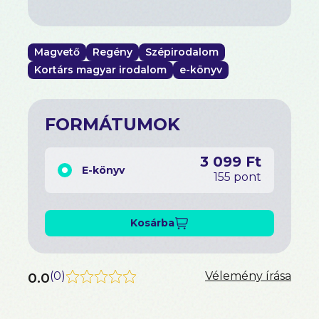
Magvető
Regény
Szépirodalom
Kortárs magyar irodalom
e-könyv
FORMÁTUMOK
3 099 Ft
E-könyv
155 pont
Kosárba
0.0
(
0
)
Vélemény írása