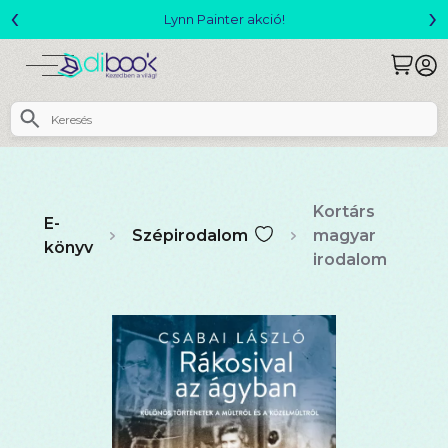
‹
›
Megjelent! L. J. Shen: Legvadabb álmaimban szeretlek
Kortárs
E-
Szépirodalom
magyar
könyv
irodalom