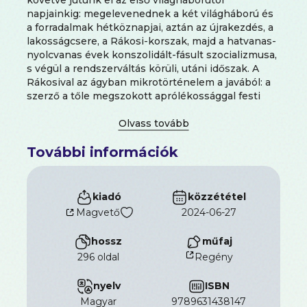
napjainkig: megelevenednek a két világháború és
a forradalmak hétköznapjai, aztán az újrakezdés, a
lakosságcsere, a Rákosi-korszak, majd a hatvanas-
nyolcvanas évek konszolidált-fásult szocializmusa,
s végül a rendszerváltás körüli, utáni időszak. A
Rákosival az ágyban mikrotörténelem a javából: a
szerző a tőle megszokott aprólékossággal festi
meg a környezetet, egy-egy történet politikai és
tárgyi hátterét. Helyi munkások, parasztok,
tirpákok, magyarok, oroszok, régi és új potentátok
További információk
szerepelnek novelláiban, mindig valamilyen
kiélezett történelmi szituációban.Csabai nagy
szeretettel és finom humorral mutatja be, ahogy a
nagypolitika egy kisváros és környezete életében
kiadó
közzététel
helyi szintre "fordítódik".
Magvető
2024-06-27
hossz
műfaj
296 oldal
Regény
nyelv
ISBN
magyar
9789631438147