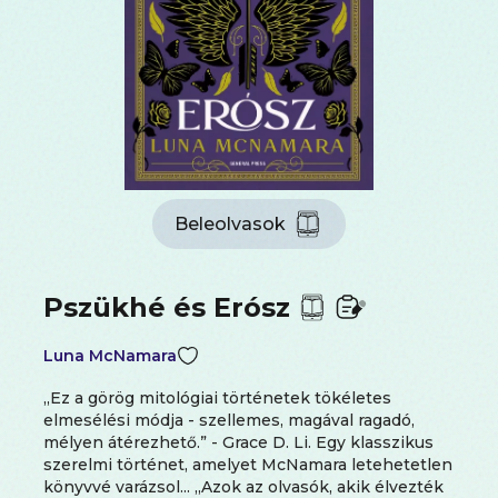
Beleolvasok
Pszükhé és Erósz
Luna McNamara
„Ez a görög mitológiai történetek tökéletes
elmesélési módja - szellemes, magával ragadó,
mélyen átérezhető.” - Grace D. Li. Egy klasszikus
szerelmi történet, amelyet McNamara letehetetlen
könyvvé varázsol... „Azok az olvasók, akik élvezték