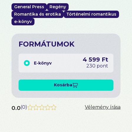
General Press
Regény
Romantika és erotika
Történelmi romantikus
e-könyv
FORMÁTUMOK
4 599 Ft
E-könyv
230 pont
Kosárba
0.0
(
0
)
Vélemény írása