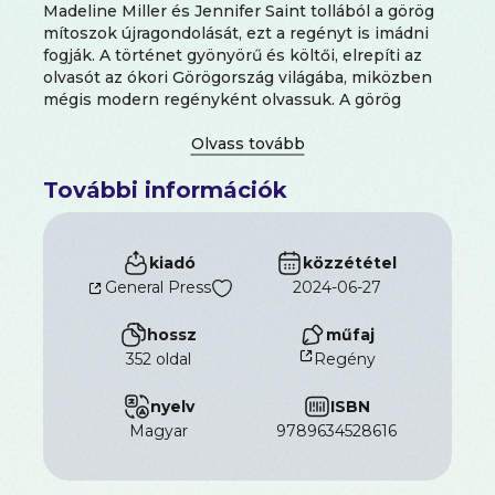
Madeline Miller és Jennifer Saint tollából a görög
mítoszok újragondolását, ezt a regényt is imádni
fogják. A történet gyönyörű és költői, elrepíti az
olvasót az ókori Görögország világába, miközben
mégis modern regényként olvassuk. A görög
mitológiai feldolgozások rajongóinak kötelező
olvasmány ez az élvezetes, megható és
gyönyörűen megírt könyv.” - Library Journal. „Egy
További információk
fergeteges kaland... McNamara ebben a mesés
regényben tökéletesen ötvözi a pimasz humort és
a forrongó érzelmeket.” - Jennifer Saint.
kiadó
közzététel
General Press
2024-06-27
hossz
műfaj
352 oldal
Regény
nyelv
ISBN
magyar
9789634528616