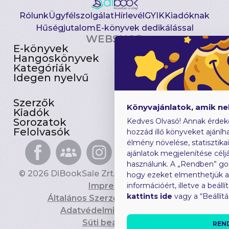
Rólunk
Ügyfélszolgálat
Hírlevél
GYIK
Kiadóknak
Hűségjutalom
E-könyvek dedikálással
WEBSHOP
E-könyvek
Csomagajánlatok
Hangoskönyvek
Akciósak
Kategóriák
Előjegyezhetők
Idegen nyelvű
Újdonságok
Szerzők
Gyerekkönyvek
Könyvajánlatok, amik n
Kiadók
Heti toplista
Sorozatok
Ajándékutalvány
Kedves Olvasó! Annak érdek
Felolvasók
Blog
hozzád illő könyveket ajánlha
élmény növelése, statisztika
ajánlatok megjelenítése céljá
használunk. A „Rendben” go
© 2026 DiBookSale Zrt. Minden jog fenntartva.
hogy ezeket elmenthetjük 
Impresszum
információért, illetve a beál
kattints ide
vagy a “Beállít
Általános Szerződési Feltételek
Adatvédelmi Tájékoztató
Süti beállítások
REN