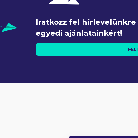
Iratkozz fel hírlevelünkr
egyedi ajánlatainkért!
FEL