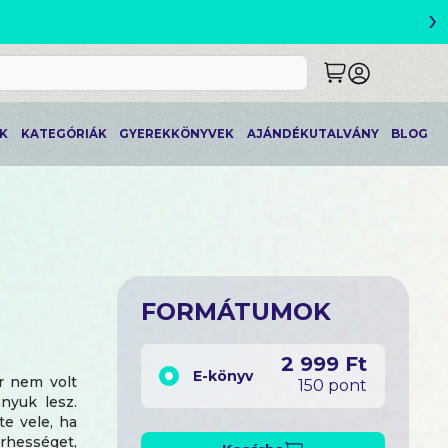
›
ETLEK
K
KATEGÓRIÁK
GYEREKKÖNYVEK
AJÁNDÉKUTALVÁNY
BLOG
FORMÁTUMOK
2 999 Ft
E-könyv
r nem volt
150 pont
ányuk lesz.
e vele, ha
rhességet,