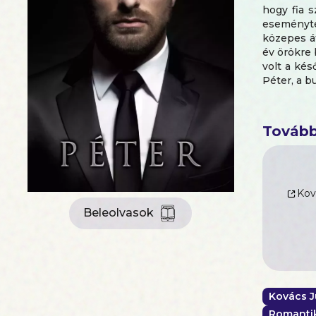
hogy fia s
eseménytel
közepes át
év örökre
volt a kés
Péter, a b
Szentesi P
Tovább
Vigyázat! 
Kov
Beleolvasok
Kovács J
Romantiku