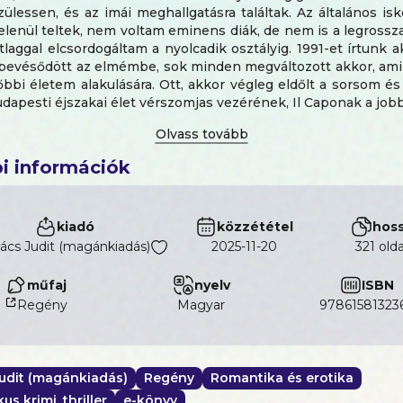
zülessen, és az imái meghallgatásra találtak. Az általános is
enül teltek, nem voltam eminens diák, de nem is a legrossz
laggal elcsordogáltam a nyolcadik osztályig. 1991-et írtunk a
 bevésődött az elmémbe, sok minden megváltozott akkor, ami 
őbbi életem alakulására. Ott, akkor végleg eldőlt a sorsom és
udapesti éjszakai élet vérszomjas vezérének, Il Caponak a job
éter vagyok, és ez az én történetem.
i információk
Ez a rész is kegyetlenül maffiás és piszkosul erotikus.
kiadó
közzététel
hos
ács Judit (magánkiadás)
2025-11-20
321 olda
műfaj
nyelv
ISBN
Regény
magyar
97861581323
udit (magánkiadás)
Regény
Romantika és erotika
s krimi, thriller
e-könyv