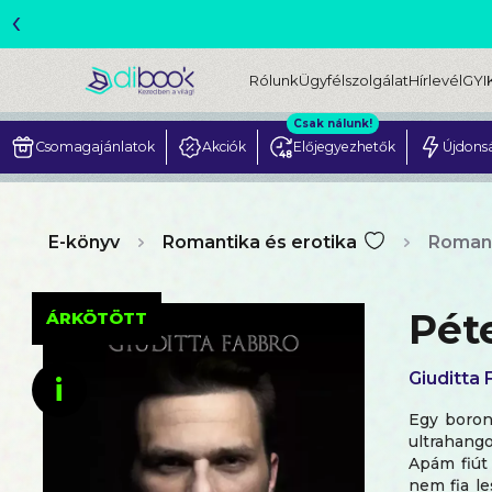
‹
ME
Rólunk
Ügyfélszolgálat
Hírlevél
GYI
Csak nálunk!
Csomagajánlatok
Akciók
Előjegyezhetők
Újdons
E-könyv
Romantika és erotika
Romanti
Pét
ÁRKÖTÖTT
Giuditta
i
Egy boron
ultrahango
Apám fiút
nem fia l