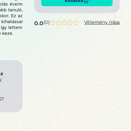
Kosárba
kolás éveim
abb tanuló,
kkor. Ez az
kihatással
0.0
(
0
)
Vélemény írása
 így lettem
b keze.
sz
l
67