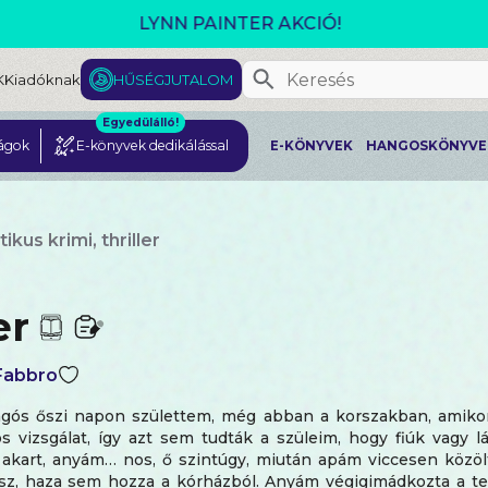
GJELENT! L. J. SHEN: LEGVADABB ÁLMAIMBAN SZER
K
Kiadóknak
HŰSÉGJUTALOM
Egyedülálló!
ágok
E-könyvek dedikálással
E-KÖNYVEK
HANGOSKÖNYVE
kus krimi, thriller
er
 Fabbro
gós őszi napon születtem, még abban a korszakban, amiko
s vizsgálat, így azt sem tudták a szüleim, hogy fiúk vagy l
 akart, anyám… nos, ő szintúgy, miután apám viccesen közölt
esz, haza sem hozza a kórházból. Anyám végigimádkozta a te