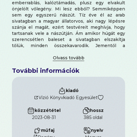
emberrablás, kalóztámadás, plusz egy elvakult
önjelölt vőlegény. Mi lesz ebből? Semmiképpen
sem egy egyszerű nászút. Tíz éve él az arab
sivatagban a magyar állatorvos, aki nagy lépésre
szánja el magát, ezért testvéreit meghívja, hogy
tartsanak vele a nászútján. Ám amikor húgát egy
szerencsétlen baleset a sivatagban elszakítja
tőlük, minden összekavarodik. Jementől a
Seychelle szigetekig. Romantikus kalandregény. A
Meghívó nászútra című könyv 2. kiadása
További információk
kiadó
Vízió Könyvkiadó Egyesület
közzététel
hossz
2023-08-31
385 oldal
műfaj
nyelv