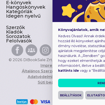
E-könyvek
Csomagajánlatok
Hangoskönyvek
Akciósak
Kategóriák
Előjegyezhetők
Idegen nyelvű
Újdonságok
Szerzők
Gyerekkönyvek
Könyvajánlatok, amik n
Kiadók
Heti toplista
Sorozatok
Ajándékutalvány
Kedves Olvasó! Annak érdek
Felolvasók
Blog
hozzád illő könyveket ajánlha
élmény növelése, statisztika
ajánlatok megjelenítése céljá
használunk. A „Rendben” go
© 2026 DiBookSale Zrt. Minden jog fenntartva.
hogy ezeket elmenthetjük 
Impresszum
információért, illetve a beál
kattints ide
vagy a “Beállít
Általános Szerződési Feltételek
Adatvédelmi Tájékoztató
Süti beállítások
REN
BEÁLLÍTÁSOK
ELUTASÍT