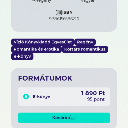
Regény
magyar
ISBN
9786156586216
Vízió Könyvkiadó Egyesület
Regény
Romantika és erotika
Kortárs romantikus
e-könyv
FORMÁTUMOK
1 890 Ft
E-könyv
95 pont
Kosárba