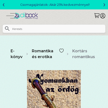
‹
›
Csomagajánlatok- Akár 25% kedvezménnyel!
E-
Romantika
Kortárs
könyv
és erotika
romantikus