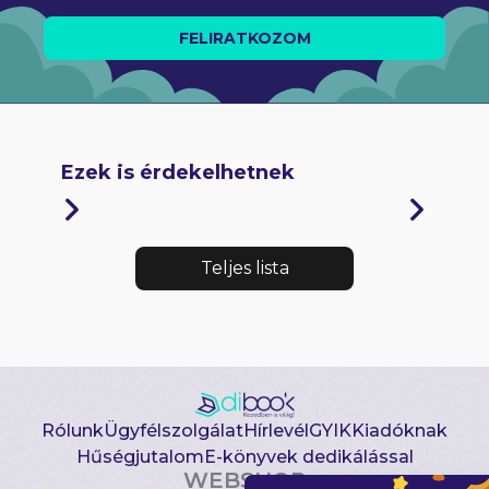
FELIRATKOZOM
Ezek is érdekelhetnek
Teljes lista
Rólunk
Ügyfélszolgálat
Hírlevél
GYIK
Kiadóknak
Hűségjutalom
E-könyvek dedikálással
WEBSHOP