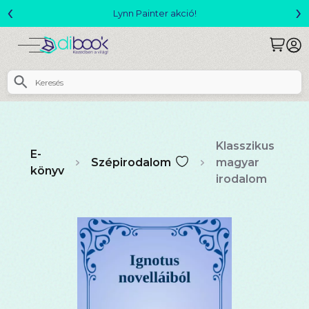
‹
›
Megjelent! L. J. Shen: Legvadabb álmaimban szeretlek
Klasszikus
E-
Szépirodalom
magyar
könyv
irodalom