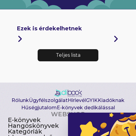
Ezek is érdekelhetnek
Teljes lista
Rólunk
Ügyfélszolgálat
Hírlevél
GYIK
Kiadóknak
Hűségjutalom
E-könyvek dedikálással
WEBSHOP
E-könyvek
Csomagajánlatok
Hangoskönyvek
Akciósak
Kategóriák
Előjegyezhetők