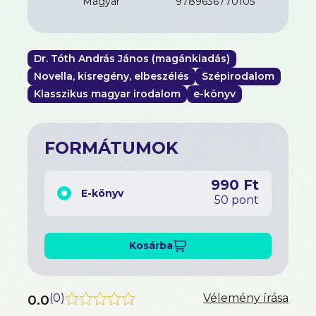
magyar
9789636770105
Dr. Tóth András János (magánkiadás)
Novella, kisregény, elbeszélés
Szépirodalom
Klasszikus magyar irodalom
e-könyv
FORMÁTUMOK
990 Ft
E-könyv
50 pont
Kosárba
0.0
(
0
)
Vélemény írása