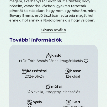
magam, akárhányszor előfordult a tisztás; hogy
hőseim, vándorlás közben, gyakran tartottak
pihenőt tisztásokon; hogy nem egy hősnőm, mint
Bovary Emma, erdő tisztásán adta oda magát hol
ennek, hol annak a Rodolphenak; s hogy valóban,
éppen legutóbb őzet is nézettem riadtan a tisztás
közepéről a bokorban leselkedő vadász csöve elé,
holott őzet csak az állatkertből ismertem, a vadász
További információk
csöve elől pedig, ha még úgy tokba van is bújtatva,
ma is át szoktam ülni, ahová vadász-utas nem igen
ül: a nem dohányzó szakaszba.
kiadó
Dr. Tóth András János (magánkiadás)
közzététel
hossz
2024-06-24
124 oldal
műfaj
Novella, kisregény, elbeszélés
nyelv
ISBN