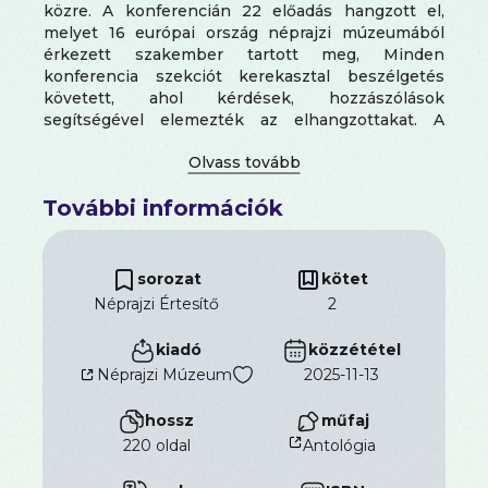
közre. A konferencián 22 előadás hangzott el,
melyet 16 európai ország néprajzi múzeumából
érkezett szakember tartott meg, Minden
konferencia szekciót kerekasztal beszélgetés
követett, ahol kérdések, hozzászólások
segítségével elemezték az elhangzottakat. A
szervezők olyan intézmények vezetőit hívták meg,
ahol hasonlóan a budapesti
Néprajzi Múzeum
hoz
az intézményben generális átalakulási folyamatok
További információk
zajlanak vagy éppen kezdődtek meg.
sorozat
kötet
Néprajzi Értesítő
2
kiadó
közzététel
Néprajzi Múzeum
2025-11-13
hossz
műfaj
220 oldal
Antológia