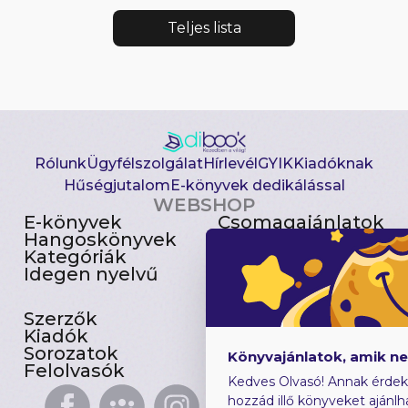
Teljes lista
Rólunk
Ügyfélszolgálat
Hírlevél
GYIK
Kiadóknak
Hűségjutalom
E-könyvek dedikálással
WEBSHOP
E-könyvek
Csomagajánlatok
Hangoskönyvek
Akciósak
Kategóriák
Előjegyezhetők
Idegen nyelvű
Újdonságok
Szerzők
Gyerekkönyvek
Kiadók
Heti toplista
Sorozatok
Ajándékutalvány
Könyvajánlatok, amik n
Felolvasók
Blog
Kedves Olvasó! Annak érdek
hozzád illő könyveket ajánlh