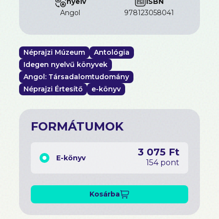
nyelv
ISBN
angol
978123058041
Néprajzi Múzeum
Antológia
Idegen nyelvű könyvek
Angol: Társadalomtudomány
Néprajzi Értesítő
e-könyv
FORMÁTUMOK
3 075 Ft
E-könyv
154 pont
Kosárba