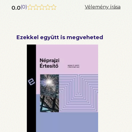
0.0
(
0
)
Vélemény írása
Ezekkel együtt is megveheted