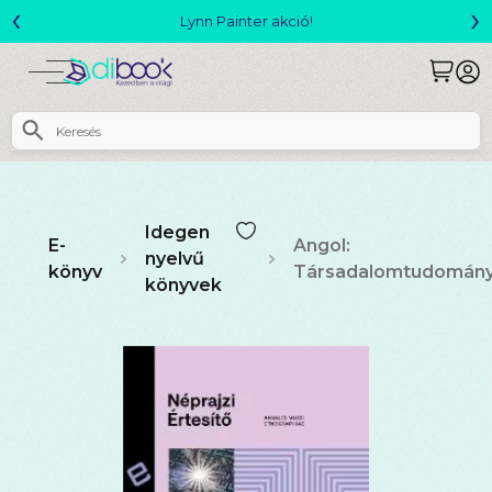
‹
›
Megjelent! L. J. Shen: Legvadabb álmaimban szeretlek
Idegen
E-
Angol:
nyelvű
könyv
Társadalomtudomán
könyvek