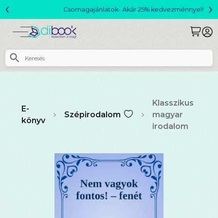
‹
›
Csomagajánlatok- Akár 25% kedvezménnyel!
Klasszikus
E-
Szépirodalom
magyar
könyv
irodalom