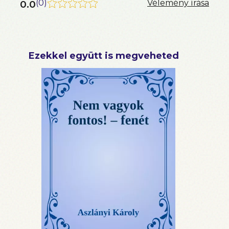
0.0
(
0
)
Vélemény írása
Ezekkel együtt is megveheted