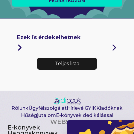
FELIRATKOZOM
Ezek is érdekelhetnek
Teljes lista
Rólunk
Ügyfélszolgálat
Hírlevél
GYIK
Kiadóknak
Hűségjutalom
E-könyvek dedikálással
WEBSHOP
E-könyvek
Csomagajánlatok
Hangoskönyvek
Akciósak