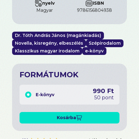
nyelv
ISBN
magyar
9786156804938
Dr. Tóth András János (magánkiadás)
Novella, kisregény, elbeszélés
Szépirodalom
Klasszikus magyar irodalom
e-könyv
FORMÁTUMOK
990 Ft
E-könyv
50 pont
Kosárba