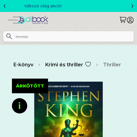
‹
›
Csomagajánlatok- Akár 25% kedvezménnyel!
E-könyv
Krimi és thriller
Thriller
ÁRKÖTÖTT
i