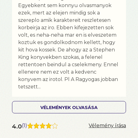
Egyebkent sem konnyu olvasmanyok
ezek, mert az elejen mindig sok a
szereplo amik karaktereit reszletesen
korbeirja az iro. Ebben kifejezetten sok
volt, es neha-neha mar en is elveszetem
koztuk es gondolkodnom kellett, hogy
kit hova kossek. De ahogy az a Stephen
King konyvekben szokas, a felenel
rettentoen beindul a cselekmeny. Ennel
ellenere nem ez volt a kedvenc
konyvem az irotol. Pl A Ragyogas jobban
tetszett...
VÉLEMÉNYEK OLVASÁSA
4.0
(
1
)
Vélemény írása