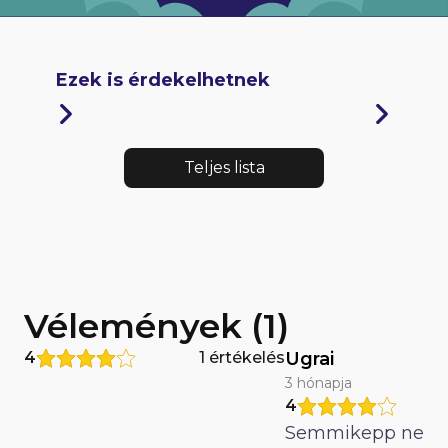
Ezek is érdekelhetnek
Teljes lista
Vélemények (1)
4
1 értékelés
Ugrai
3 hónapja
4
Semmikepp ne