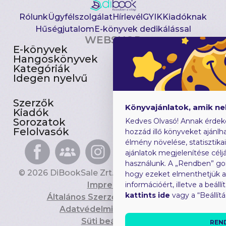
Rólunk
Ügyfélszolgálat
Hírlevél
GYIK
Kiadóknak
Hűségjutalom
E-könyvek dedikálással
WEBSHOP
E-könyvek
Csomagajánlatok
Hangoskönyvek
Akciósak
Kategóriák
Előjegyezhetők
Idegen nyelvű
Újdonságok
Szerzők
Gyerekkönyvek
Könyvajánlatok, amik n
Kiadók
Heti toplista
Sorozatok
Ajándékutalvány
Kedves Olvasó! Annak érdek
Felolvasók
Blog
hozzád illő könyveket ajánlha
élmény növelése, statisztika
ajánlatok megjelenítése céljá
használunk. A „Rendben” go
© 2026 DiBookSale Zrt. Minden jog fenntartva.
hogy ezeket elmenthetjük 
Impresszum
információért, illetve a beál
kattints ide
vagy a “Beállít
Általános Szerződési Feltételek
Adatvédelmi Tájékoztató
Süti beállítások
REN