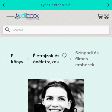
‹
›
Megjelent! L. J. Shen: Legvadabb álmaimban szeretlek
Színpadi és
E-
Életrajzok és
filmes
könyv
önéletrajzok
emberek