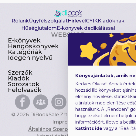
Rólunk
Ügyfélszolgálat
Hírlevél
GYIK
Kiadóknak
Hűségjutalom
E-könyvek dedikálással
WEBSHOP
E-könyvek
Csomagajánlatok
Hangoskönyvek
Akciósak
Kategóriák
Előjegyezhetők
Idegen nyelvű
Újdonságok
Szerzők
Gyerekkönyvek
Könyvajánlatok, amik n
Kiadók
Heti toplista
Sorozatok
Ajándékutalvány
Kedves Olvasó! Annak érdek
Felolvasók
Blog
hozzád illő könyveket ajánlha
élmény növelése, statisztika
ajánlatok megjelenítése céljá
használunk. A „Rendben” go
© 2026 DiBookSale Zrt. Minden jog fenntartva.
hogy ezeket elmenthetjük 
Impresszum
információért, illetve a beál
kattints ide
vagy a “Beállít
Általános Szerződési Feltételek