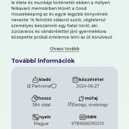
le élete és munkája történetét ebben a mélyen
felkavaró memoárban.Művét a Good
Housekeeping az év egyik legjobb könyvének
nevezte: "A felnőtté válásról szóló, végtelenül
személyes beszámoló egy fiatal nőről, aki
zűrzavaros és vándorélettel járó gyermekkora
közepette próbál értelemre lelni az őt körülvevő
világban." - Katie CouricJulianna pirospozsgás,
eleven kislányként kapta a családjában a
"Napsugárlány" becenevet. Nagyon kicsi volt még,
További információk
amikor elváltak a szülei, így aztán gyermekkorában
rengeteget kellett utazgatnia különc anyja és távol
lévő apja miatt, s meglehetősen bohém
neveltetésben részesült. Élt Párizsban, Angliában,
kiadó
közzététel
New Yorkban és New Hampshire-ben is, és
Partvonal
2024-06-27
mindenhol nagy felfordulás, bizonytalanság vette
körül. Ekkoriban eszmélt rá, hogy nincs más hátra,
hossz
műfaj
neki kell rendet teremtenie a rendetlenségben,
384 oldal
Életrajz, önéletrajz
segítenie másokon, és végül fiatal nőként
megtalálnia a maga útját a világban, hogy elismert
nyelv
ISBN
színésznő válhasson belőle.Ez persze nem ment
könnyen: nehéz döntéseket kellett meghoznia,
magyar
9789636090210